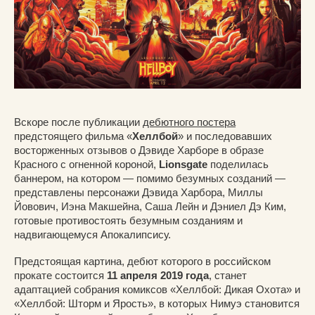
Вскоре после публикации
дебютного постера
предстоящего фильма «
Хеллбой
» и последовавших
восторженных отзывов о Дэвиде Харборе в образе
Красного с огненной короной,
Lionsgate
поделилась
баннером, на котором — помимо безумных созданий —
представлены персонажи Дэвида Харбора, Миллы
Йовович, Иэна Макшейна, Саша Лейн и Дэниел Дэ Ким,
готовые противостоять безумным созданиям и
надвигающемуся Апокалипсису.
Предстоящая картина, дебют которого в российском
прокате состоится
11 апреля 2019 года
, станет
адаптацией собрания комиксов «Хеллбой: Дикая Охота» и
«Хеллбой: Шторм и Ярость», в которых Нимуэ становится