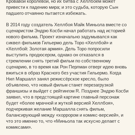
Кровавой королевой, но их битва с Хеллбоем может
привести к падению мира; и это судьба, которую Сын
падшего отчаянно пытается избежать.
В 2014 году создатель Хеллбоя Майк Миньола вместе со
сценаристом Эндрю Косби начал работать над историей
нового фильма. Проект изначально задумывался как
сиквел фильмов Гильермо дель Торо «Хеллбой» и
«Хеллбой: Золотая армия». Дель Торо попросили
выступить продюсером, однако он отказался в
стремлении снять третий фильм по собственному
сценарию, в то время как Рон Перлман отверг идею вновь
вжиться в образ Красного без участия Гильермо. Когда
Нил Маршалл занял режиссёрское кресло, было
объявлено, что новый фильм станет перезагрузкой
франшизы и выйдет с рейтингом R. Позднее Эндрю Косби
заявил, что в предстоящей картине главный персонаж
будет «более мрачной и жуткой версией Хеллбоя»,
подчеркивая желание Маршалла снять фильм,
балансирующий между «хоррором и комикс-версией», и
что это именно то, что «Миньола так искусно делает с
комиксами».