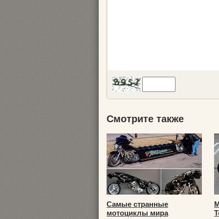
Смотрите также
Самые странные
М
мотоциклы мира
T