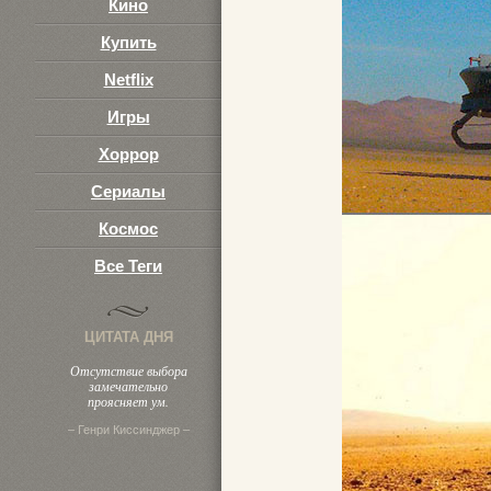
Кино
Купить
Netflix
Игры
Хоррор
Сериалы
Космос
Все Теги
ЦИТАТА ДНЯ
Отсутствие выбора
замечательно
проясняет ум.
– Генри Киссинджер –