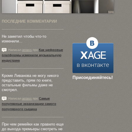
ПОСЛЕДНИЕ КОММЕНТАРИИ
Не заметил чтобы что-то
изменили...
Написал
astass
про
Как цифровые
платформы изменили музыкальную
индустрию
Кроме Ливанова не могу никого
Присоединяйтесь!
представить, прям по книге,
остальные фильмы даже не
смотрел.
Написал
astass
про
Самые
популярные экранизации самого
популярного сыщика
При чем ремейки как правило еще
до выхода премьеры смотреть не