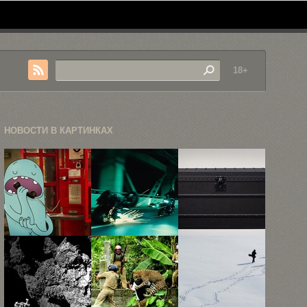
18+
НОВОСТИ В КАРТИНКАХ
Эти
Мотоциклы с
Лучшие
дружественные
самурайскими
аксессуары
монстры
мечами, или
Louis Vuitton
...
с ...