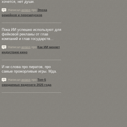
хочется, нет души.
Написал
astass
про
Эпоха
ремейков и перезапусков
Пока ИИ успешно используют для
фейковой рекламы от глав
компаний и глав государств...
Написал
astass
про
Как ИИ меняет
индустрию кино
И ни слова про пиратов, про
самые прожорливые игры. Мда.
Написал
astass
про
Топ-5
ожидаемых видеоигр 2025 года