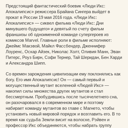
Предстоящий фантастический боевик «Люди Икс:
Апокалипсис» режиссера Брайана Сингера выйдет в
прокат в России 19 мая 2016 года. «Люди Икс:
Апокалипсис» — сиквел фильма «Люди Икс: Дни
минувшего будущего» и девятый по счету фильм
франшизы об одноименной команде супергероев из
комиксов Marvel. Главные роли в фильме исполняют:
Джеймс Макэвой, Майкл Фассбендер, Дженнифер
Лоуренс, Оскар Айзек, Николас Холт, Оливия Манн, Эван
Питерс, Роуз Бирн, Софи Тернер, Тай Шеридан, Бен Харди
и Александра Шипп.
Со времен зарождения цивилизации ему поклонялись как
богу. Его имя Апокалипсис! Он — самый первый и
могущественный мутант вселенной «Людей Икс» —
накопил силы множества других мутантов и стал
бессмертным. Пробудившись после тысячелетнего сна,
он разочаровался в современном мире и поэтому
набирает команду мутантов во главе с Магнето, чтобы
установить новый мировой порядок и возглавить его. В то
время как судьба Земли висит на волоске, Рэйвен и
профессор Икс объединяются, чтобы набрать группу