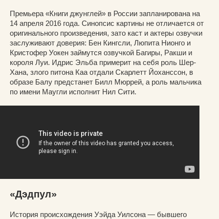
Премьера «Книги джунглей» в России запланирована на
14 апреля 2016 года. Синопсис картины не отличается от
оригинального произведения, зато каст и актеры озвучки
заслуживают доверия: Бен Кингсли, Люпита Нионго и
Кристофер Уокен займутся озвучкой Багиры, Ракши и
короля Луи. Идрис Эльба примерит на себя роль Шер-
Хана, злого питона Каа отдали Скарлетт Йоханссон, в
образе Балу предстанет Билл Мюррей, а роль мальчика
по имени Маугли исполнит Нил Сити.
«Дэдпул»
История происхождения Уэйда Уилсона — бывшего