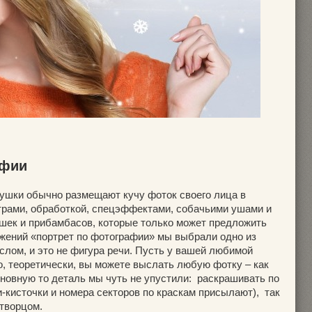
афии
вушки обычно размещают кучу фоток своего лица в
трами, обработкой, спецэффектами, собачьими ушами и
юшек и прибамбасов, которые только может предложить
ожений «портрет по фотографии» мы выбрали одно из
слом, и это не фигура речи. Пусть у вашей любимой
о, теоретически, вы можете выслать любую фотку – как
сновную то деталь мы чуть не упустили: раскрашивать по
-кисточки и номера секторов по краскам присылают), так
 творцом.