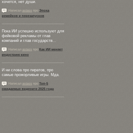
хочется, нет души.
Написал
astass
про
Эпоха
ремейков и перезапусков
Пока ИИ успешно используют для
фейковой рекламы от глав
компаний и глав государств...
Написал
astass
про
Как ИИ меняет
индустрию кино
И ни слова про пиратов, про
самые прожорливые игры. Мда.
Написал
astass
про
Топ-5
ожидаемых видеоигр 2025 года