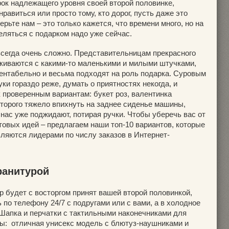
рок надлежащего уровня своей второй половинке,
равиться или просто тому, кто дорог, пусть даже это
ерьте нам – это только кажется, что времени много, но на
еляться с подарком надо уже сейчас.
всегда очень сложно. Представительницам прекрасного
лкиваются с какими-то маленькими и милыми штучками,
зентабельно и весьма подходят на роль подарка. Суровым
ки гораздо реже, думать о приятностях некогда, и
к проверенным вариантам: букет роз, валентинка
оторого тяжело впихнуть на заднее сиденье машины,
 нас уже поджидают, потирая ручки. Чтобы уберечь вас от
товых идей – предлагаем наши топ-10 вариантов, которые
вляются лидерами по числу заказов в Интернет-
гранитурой
 будет с восторгом принят вашей второй половинкой,
 по телефону 24/7 с подругами или с вами, а в холодное
 Шапка и перчатки с тактильными наконечниками для
ы: отличная унисекс модель с блютуз-наушниками и