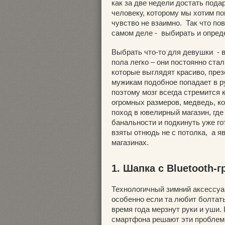
как за две недели достать пода
человеку, которому мы хотим пон
чувство не взаимно. Так что пов
самом деле - выбирать и опред
Выбрать что-то для девушки - 
пола легко – они постоянно ста
которые выглядят красиво, пре
мужикам подобное попадает в ру
поэтому мозг всегда стремится 
огромных размеров, медведь, к
поход в ювелирный магазин, где
банальности и подкинуть уже го
взяты отнюдь не с потолка, а я
магазинах.
1. Шапка с Bluetooth-
Технологичный зимний аксессуар
особенно если та любит болтать
время года мерзнут руки и уши.
смартфона решают эти проблем