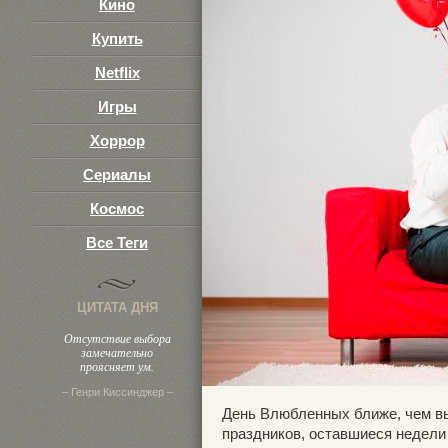
Кино
Купить
Netflix
Игры
Хоррор
Сериалы
Космос
Все Теги
ЦИТАТА ДНЯ
Отсутствие выбора
замечательно
проясняет ум.
– Генри Киссинджер –
День Влюбленных ближе, чем вы
праздников, оставшиеся недели 