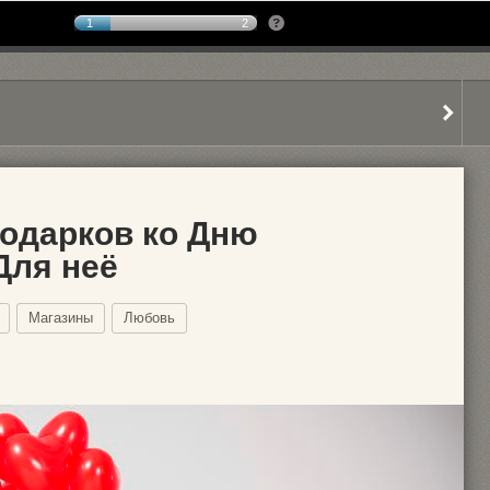
1
2
подарков ко Дню
Для неё
Магазины
Любовь