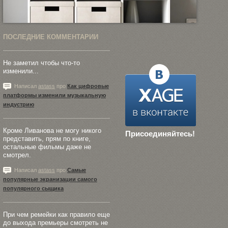
ПОСЛЕДНИЕ КОММЕНТАРИИ
Не заметил чтобы что-то
изменили...
Написал
astass
про
Как цифровые
платформы изменили музыкальную
индустрию
Кроме Ливанова не могу никого
Присоединяйтесь!
представить, прям по книге,
остальные фильмы даже не
смотрел.
Написал
astass
про
Самые
популярные экранизации самого
популярного сыщика
При чем ремейки как правило еще
до выхода премьеры смотреть не