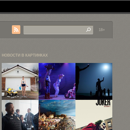
18+
НОВОСТИ В КАРТИНКАХ
«Назад в
В
Победители
детство»,
финальном
престижного
или как ...
трейлере
фотоконкурса
«Истории
World Press
игрушек ...
...