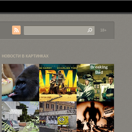
18+
НОВОСТИ В КАРТИНКАХ
«Остынь»
«Безумный
20 картинок
Макс: Дорога
GIF из
Ярости»
сериала ...
возглавил ...