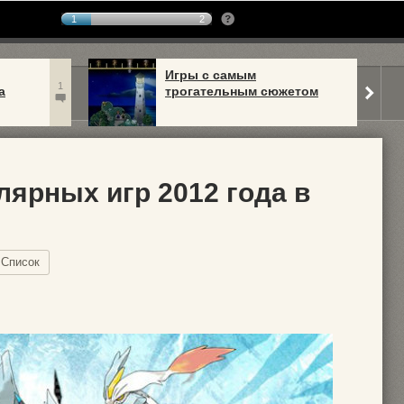
1
2
Игры с самым
1
а
трогательным сюжетом
лярных игр 2012 года в
Список