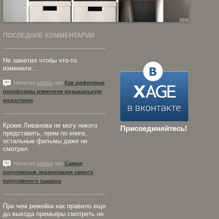
ПОСЛЕДНИЕ КОММЕНТАРИИ
Не заметил чтобы что-то
изменили...
Написал
astass
про
Как цифровые
платформы изменили музыкальную
индустрию
Кроме Ливанова не могу никого
Присоединяйтесь!
представить, прям по книге,
остальные фильмы даже не
смотрел.
Написал
astass
про
Самые
популярные экранизации самого
популярного сыщика
При чем ремейки как правило еще
до выхода премьеры смотреть не