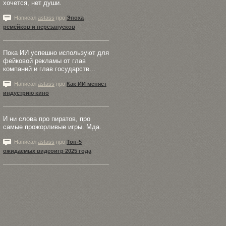
хочется, нет души.
Написал
astass
про
Эпоха
ремейков и перезапусков
Пока ИИ успешно используют для
фейковой рекламы от глав
компаний и глав государств...
Написал
astass
про
Как ИИ меняет
индустрию кино
И ни слова про пиратов, про
самые прожорливые игры. Мда.
Написал
astass
про
Топ-5
ожидаемых видеоигр 2025 года