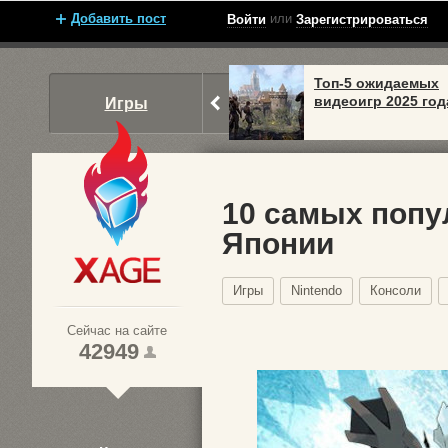
Добавить пост
или
Войти
Зарегистрироваться
Топ-5 ожидаемых
видеоигр 2025 год
Игры
10 самых попу
Японии
Xage.ru
Игры
Nintendo
Консоли
Сейчас на сайте
42949
1
2