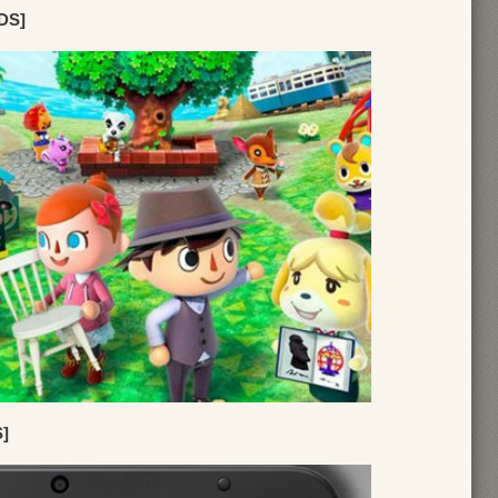
3DS]
S]