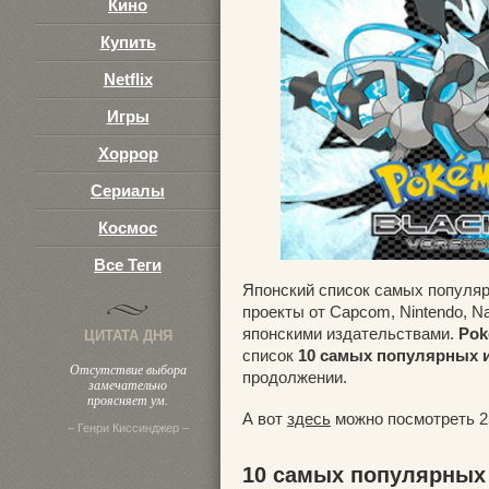
Кино
Купить
Netflix
Игры
Хоррор
Сериалы
Космос
Все Теги
Японский список самых популяр
проекты от Capcom, Nintendo, Na
японскими издательствами.
Pok
ЦИТАТА ДНЯ
список
10 самых популярных и
Отсутствие выбора
продолжении.
замечательно
проясняет ум.
А вот
здесь
можно посмотреть 2
– Генри Киссинджер –
10 самых популярных 