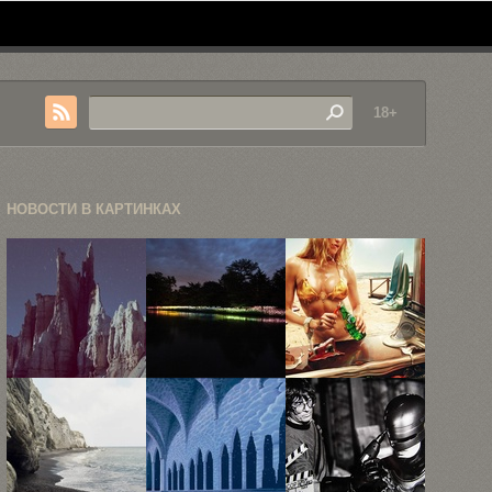
18+
НОВОСТИ В КАРТИНКАХ
Неизведанные
«Поле света»
Рекламная
локации в
—
фотография
фотокарточках
инсталляция
Жана Ива
Рубена ...
Брюса ...
Лемуаня