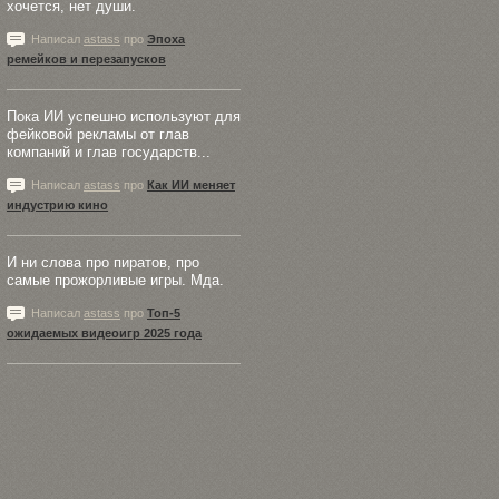
хочется, нет души.
Написал
astass
про
Эпоха
ремейков и перезапусков
Пока ИИ успешно используют для
фейковой рекламы от глав
компаний и глав государств...
Написал
astass
про
Как ИИ меняет
индустрию кино
И ни слова про пиратов, про
самые прожорливые игры. Мда.
Написал
astass
про
Топ-5
ожидаемых видеоигр 2025 года