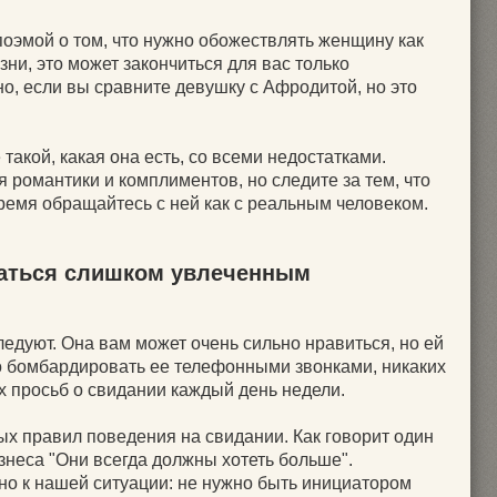
поэмой о том, что нужно обожествлять женщину как
зни, это может закончиться для вас только
о, если вы сравните девушку с Афродитой, но это
 такой, какая она есть, со всеми недостатками.
я романтики и комплиментов, но следите за тем, что
ремя обращайтесь с ней как с реальным человеком.
заться слишком увлеченным
следуют. Она вам может очень сильно нравиться, но ей
о бомбардировать ее телефонными звонками, никаких
х просьб о свидании каждый день недели.
ых правил поведения на свидании. Как говорит один
знеса "Они всегда должны хотеть больше".
о к нашей ситуации: не нужно быть инициатором