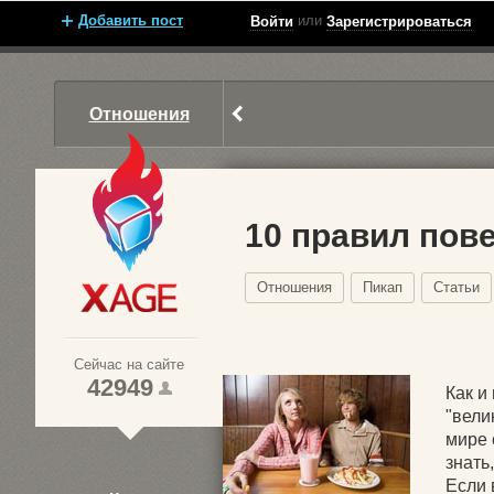
Добавить пост
или
Войти
Зарегистрироваться
Отношения
10 правил пов
Отношения
Пикап
Статьи
Xage.ru
Сейчас на сайте
42949
Как и
"вели
мире 
1
знать
Если 