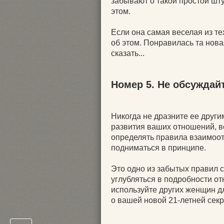
забывают о такой простой шту
этом.
Если она самая веселая из те
об этом. Понравилась та нова
сказать...
Номер 5. Не обсуждай
Никогда не дразните ее друг
развития ваших отношений, в
определять правила взаимоо
подниматься в принципе.
Это одно из забытых правил 
углубляться в подробности от
используйте других женщин дл
о вашей новой 21-летней сек