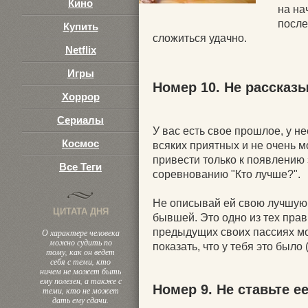
Кино
на на
после
Купить
сложиться удачно.
Netflix
Игры
Номер 10. Не рассказ
Хоррор
Сериалы
У вас есть свое прошлое, у н
Космос
всяких приятных и не очень 
привести только к появлению 
Все Теги
соревнованию "Кто лучше?".
Не описывай ей свою лучшую 
ЦИТАТА ДНЯ
бывшей. Это одно из тех пра
предыдущих своих пассиях мо
О характере человека
можно судить по
показать, что у тебя это было (
тому, как он ведет
себя с теми, кто
ничем не может быть
ему полезен, а также с
Номер 9. Не ставьте е
теми, кто не может
дать ему сдачи.