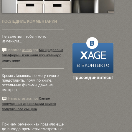
ПОСЛЕДНИЕ КОММЕНТАРИИ
Не заметил чтобы что-то
изменили...
Написал
astass
про
Как цифровые
платформы изменили музыкальную
индустрию
Кроме Ливанова не могу никого
Присоединяйтесь!
представить, прям по книге,
остальные фильмы даже не
смотрел.
Написал
astass
про
Самые
популярные экранизации самого
популярного сыщика
При чем ремейки как правило еще
до выхода премьеры смотреть не