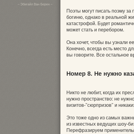
– Эбигайл Ван Берен –
Поэты могут писать поэму за 
богиню, однако в реальной жи
катастрофой. Будет романтичн
может стать и перебором.
Она хочет, чтобы вы узнали ее
Конечно, всегда есть место дл
вы говорите. Все остальное в
Номер 8. Не нужно ка
Никто не любит, когда их пре
нужно пространство: не нужн
визитов-"сюрпризов" и никаки
Это тоже одно из самых важн
из известных ведущих шоу-би
Перефразируем применительн