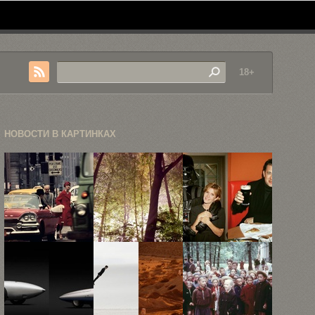
18+
НОВОСТИ В КАРТИНКАХ
Ретроспектива
Пейзажи Яна
Как
карьеры
Корнстедта
выглядели
легендарного
знаменитости
Уильяма
в 1990-е ...
Кляйна ...