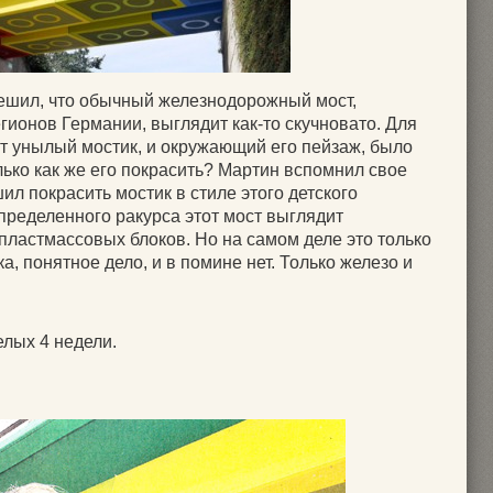
ешил, что обычный железнодорожный мост,
ионов Германии, выглядит как-то скучновато. Для
от унылый мостик, и окружающий его пейзаж, было
ько как же его покрасить? Мартин вспомнил свое
л покрасить мостик в стиле этого детского
определенного ракурса этот мост выглядит
 пластмассовых блоков. Но на самом деле это только
а, понятное дело, и в помине нет. Только железо и
елых 4 недели.