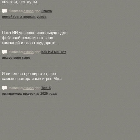
хочется, нет души.
Написал
astass
про
Эпоха
ремейков и перезапусков
Пока ИИ успешно используют для
фейковой рекламы от глав
компаний и глав государств...
Написал
astass
про
Как ИИ меняет
индустрию кино
И ни слова про пиратов, про
самые прожорливые игры. Мда.
Написал
astass
про
Топ-5
ожидаемых видеоигр 2025 года