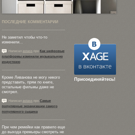
ПОСЛЕДНИЕ КОММЕНТАРИИ
Не заметил чтобы что-то
изменили...
Написал
astass
про
Как цифровые
платформы изменили музыкальную
индустрию
Кроме Ливанова не могу никого
Присоединяйтесь!
представить, прям по книге,
остальные фильмы даже не
смотрел.
Написал
astass
про
Самые
популярные экранизации самого
популярного сыщика
При чем ремейки как правило еще
до выхода премьеры смотреть не