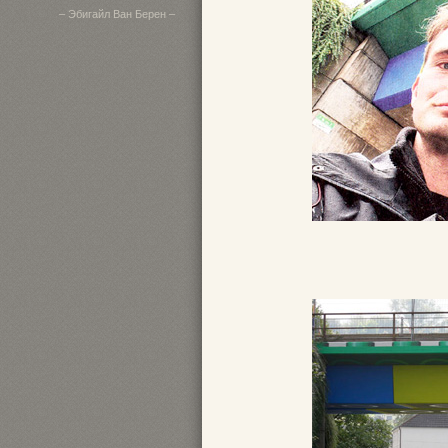
– Эбигайл Ван Берен –