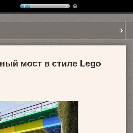
1
2
ый мост в стиле Lego