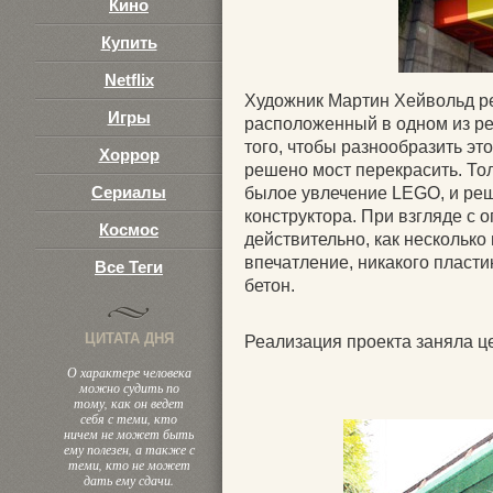
Кино
Купить
Netflix
Художник Мартин Хейвольд р
Игры
расположенный в одном из рег
того, чтобы разнообразить эт
Хоррор
решено мост перекрасить. Тол
Сериалы
былое увлечение LEGO, и реши
конструктора. При взгляде с 
Космос
действительно, как несколько
впечатление, никакого пластик
Все Теги
бетон.
ЦИТАТА ДНЯ
Реализация проекта заняла ц
О характере человека
можно судить по
тому, как он ведет
себя с теми, кто
ничем не может быть
ему полезен, а также с
теми, кто не может
дать ему сдачи.