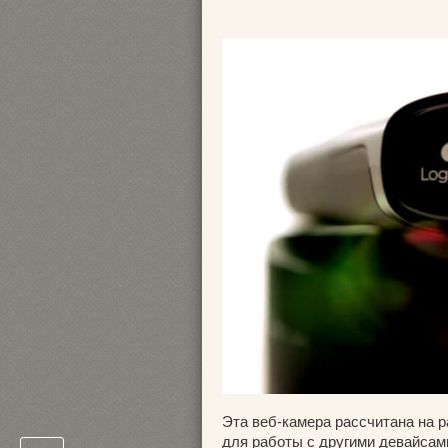
Эта веб-камера рассчитана на ра
для работы с другими девайсами