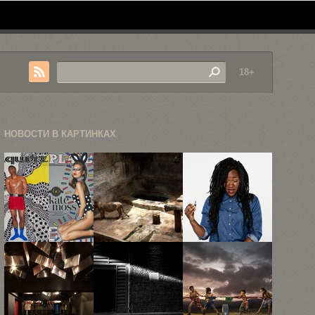
18+
НОВОСТИ В КАРТИНКАХ
Иллюстрации
15 снимков
14 портретов
на обложках
животных,
людей сразу
модных
заключённых
после ...
журналов
в ...