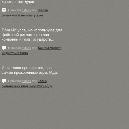
хочется, нет души.
Написал
astass
про
Эпоха
ремейков и перезапусков
Пока ИИ успешно используют для
фейковой рекламы от глав
компаний и глав государств...
Написал
astass
про
Как ИИ меняет
индустрию кино
И ни слова про пиратов, про
самые прожорливые игры. Мда.
Написал
astass
про
Топ-5
ожидаемых видеоигр 2025 года