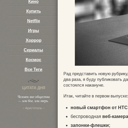
Кино
Купить
Netflix
Игры
Хоррор
Сериалы
Космос
Все Теги
Рад представить новую рубрику
два раза, я буду публиковать д
состоялся накануне.
ЦИТАТА ДНЯ
Итак, читайте в первом выпуске
Человек вне общества
— или бог, или зверь.
новый смартфон от HTC
– Аристотель –
беспроводная
веб-камера
запонки-флешки;