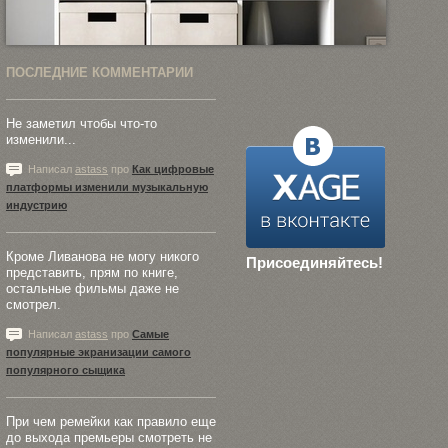
ПОСЛЕДНИЕ КОММЕНТАРИИ
Не заметил чтобы что-то
изменили...
Написал
astass
про
Как цифровые
платформы изменили музыкальную
индустрию
Кроме Ливанова не могу никого
Присоединяйтесь!
представить, прям по книге,
остальные фильмы даже не
смотрел.
Написал
astass
про
Самые
популярные экранизации самого
популярного сыщика
При чем ремейки как правило еще
до выхода премьеры смотреть не