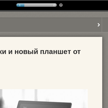
1
2
и и новый планшет от