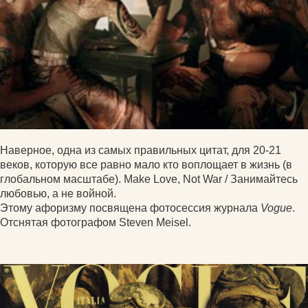
Наверное, одна из самых правильных цитат, для 20-21
веков, которую все равно мало кто воплощает в жизнь (в
глобальном масштабе). Make Love, Not War / Занимайтесь
любовью, а не войной.
Этому афоризму посвящена фотосессия журнала
Vogue
.
Отснятая фотографом Steven Meisel.