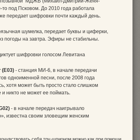
т позывной МДЖБ (Михаил-Дмитрий-Женя-
е-то под Псковом. До 2010 года работала
 же передает шифровки почти каждый день.
оязычная шумелка, передает буквы и циферки,
оз погоды на завтра. Эфиры не стабильны.
диктует шифровки голосом Левитана
 (Е03)
- станция МИ-6, в начале передачи
тов одноименной песни, после 2008 года
ь, хотя может быть просто стало слишком
и никто не может ее поймать.
G02)
- в начале передач наигрывало
», известна своим зловещим женским
почувствовать себя тру-шпионом можно как при помощи