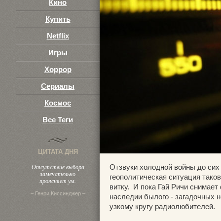
Кино
Купить
Netflix
Игры
Хоррор
Сериалы
Космос
Все Теги
ЦИТАТА ДНЯ
Отсутствие выбора
Отзвуки холодной войны до сих
замечательно
геополитическая ситуация таков
проясняет ум.
витку. И пока Гай Ричи снимае
– Генри Киссинджер –
наследии былого - загадочных 
узкому кругу радиолюбителей.