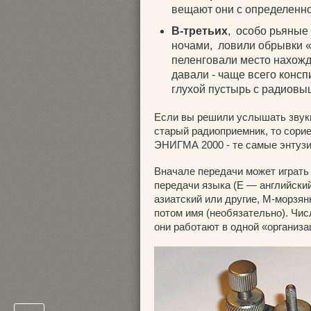
вещают они с определенно
В-третьих
, особо рьяные
ночами, ловили обрывки 
пеленговали место нахожде
давали - чаще всего консп
глухой пустырь с радиовыш
Если вы решили услышать звуки
старый радиоприемник, то сори
ЭНИГМА 2000 - те самые энтузи
Вначале передачи может играть 
передачи языка (E — английски
азиатский или другие, М-морзян
потом имя (необязательно). Чи
они работают в одной «организа