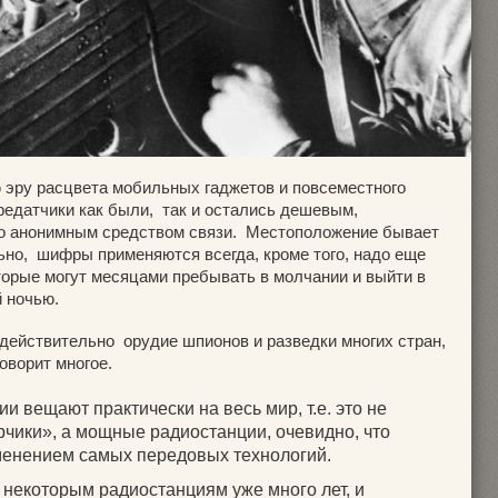
 эру расцвета мобильных гаджетов и повсеместного
редатчики как были, так и остались дешевым,
но анонимным средством связи. Местоположение бывает
ьно, шифры применяются всегда, кроме того, надо еще
торые могут месяцами пребывать в молчании и выйти в
й ночью.
 действительно орудие шпионов и разведки многих стран,
оворит многое.
ии вещают практически на весь мир, т.е. это не
ики», а мощные радиостанции, очевидно, что
менением самых передовых технологий.
: некоторым радиостанциям уже много лет, и