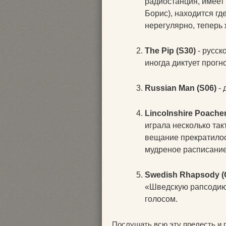
радиостанция, имее
Борис), находится гд
нерегулярно, теперь
The Pip (S30)
- русск
иногда диктует прогн
Russian Man (S06)
- 
Lincolnshire Poacher
играла несколько так
вещание прекратилос
мудреное расписание 
Swedish Rhapsody (
«Шведскую рапсодию
голосом.
Послушать всю эту прелесть и 