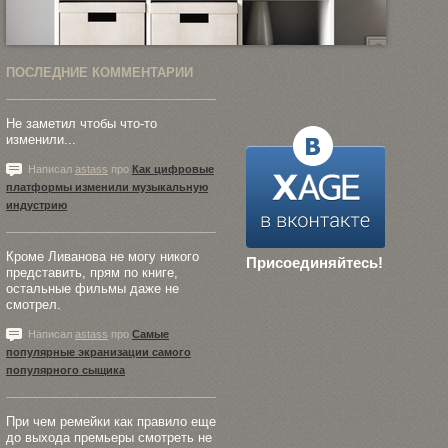
ПОСЛЕДНИЕ КОММЕНТАРИИ
Не заметил чтобы что-то
изменили...
Написал
astass
про
Как цифровые
платформы изменили музыкальную
индустрию
Кроме Ливанова не могу никого
Присоединяйтесь!
представить, прям по книге,
остальные фильмы даже не
смотрел.
Написал
astass
про
Самые
популярные экранизации самого
популярного сыщика
При чем ремейки как правило еще
до выхода премьеры смотреть не