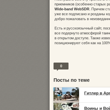
приемников (особенно старых ра
Wide-band WebSDR
. Причем ст
уже все подписано и розданы к
добро пожаловать в неизведанн
Есть и русскоязычный сайт, п
все подернуто атмосферой таин
в открытом доступе. Также изв
позиционируют себя как на 100
0
Посты по теме
Гитлер в Ар
Воины и Во