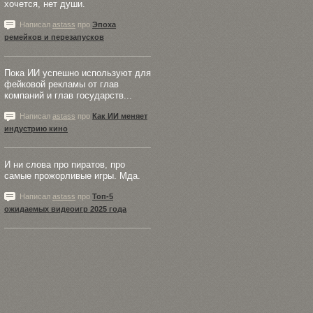
хочется, нет души.
Написал
astass
про
Эпоха
ремейков и перезапусков
Пока ИИ успешно используют для
фейковой рекламы от глав
компаний и глав государств...
Написал
astass
про
Как ИИ меняет
индустрию кино
И ни слова про пиратов, про
самые прожорливые игры. Мда.
Написал
astass
про
Топ-5
ожидаемых видеоигр 2025 года