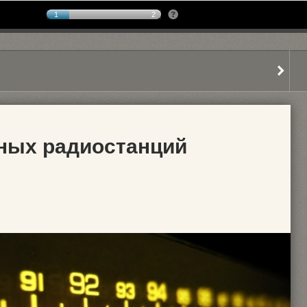
1
2
ных радиостанций