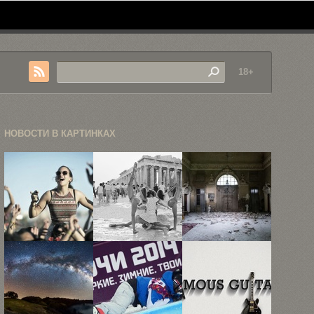
18+
НОВОСТИ В КАРТИНКАХ
Небольшой
«В
Заброшенные
фотоотчет с
Акрополе»:
здания
фестиваля
12
Европы:
«Коачелла»
фотографий
фотогалерея
...
туристов ...