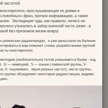
й частотой.
 конспирологи, прослушивающие их днями и
«служебных» фраз, прочую информацию, а также
ния. Экспедиции туда, как правило, ничего не
ирологи утыкались в забор военной части, реже - в
кой без признаков жизни вокруг.
 шпионских радиопередач, и уже разыскали на балконе
ентироваться вам поможет схема, разработанная группой
асты-конспирологи:
мелодия (необязательно) потом указывается буква - код
й; G — немецкий; S — языки славянской группы, V-
ка, Х- «шумовая», звуки разных частот), число группы,
сло группы объединяет некоторые радиостанции, видимо
ции».