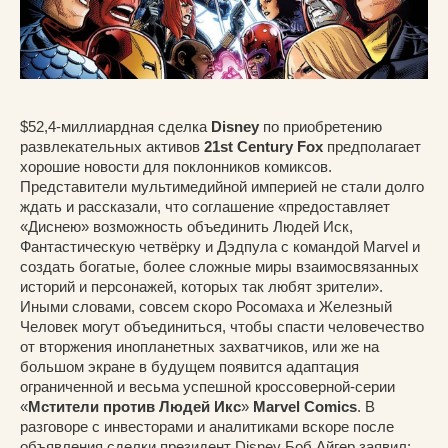
$52,4-миллиардная сделка
Disney
по приобретению
развлекательных активов
21st Century Fox
предполагает
хорошие новости для поклонников комиксов.
Представители мультимедийной империей не стали долго
ждать и рассказали, что соглашение «предоставляет
«Диснею» возможность объединить Людей Иск,
Фантастическую четвёрку и Дэдпула с командой Marvel и
создать богатые, более сложные миры взаимосвязанных
историй и персонажей, которых так любят зрители».
Иными словами, совсем скоро Росомаха и Железный
Человек могут объединиться, чтобы спасти человечество
от вторжения инопланетных захватчиков, или же на
большом экране в будущем появится адаптация
ограниченной и весьма успешной кроссоверной-серии
«
Мстители против Людей Икс
»
Marvel Comics
. В
разговоре с инвесторами и аналитиками вскоре после
объявления сделки президент Disney Боб Айгер заявил: