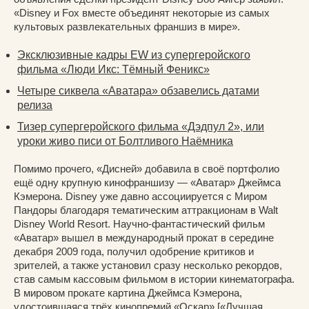
«Disney и Fox вместе объединят некоторые из самых
культовых развлекательных франшиз в мире».
Эксклюзивные кадры EW из супергеройского
фильма «Люди Икс: Тёмный Феникс»
Четыре сиквела «Аватара» обзавелись датами
релиза
Тизер супергеройского фильма «Дэдпул 2», или
уроки живо писи от Болтливого Наёмника
Помимо прочего, «Дисней» добавила в своё портфолио
ещё одну крупную кинофраншизу — «Аватар» Джеймса
Кэмерона. Disney уже давно ассоциируется с Миром
Пандоры благодаря тематическим аттракционам в Walt
Disney World Resort. Научно-фантастический фильм
«Аватар» вышел в международный прокат в середине
декабря 2009 года, получил одобрение критиков и
зрителей, а также установил сразу несколько рекордов,
став самым кассовым фильмом в истории кинематографа.
В мировом прокате картина Джеймса Кэмерона,
удостоившаяся трёх кинопремий «Оскар» [«Лучшая