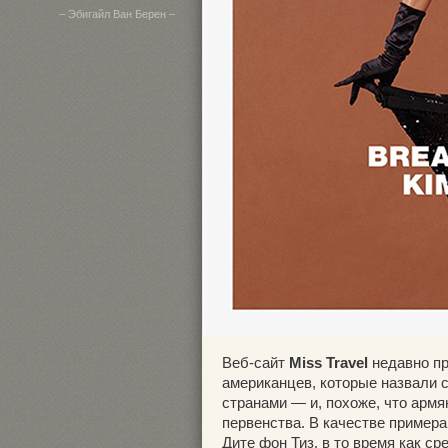
– Эбигайл Ван Берен –
Веб-сайт
Miss Travel
недавно пр
американцев, которые назвали 
странами — и, похоже, что арм
первенства. В качестве примера
Дите фон Тиз, в то время как 