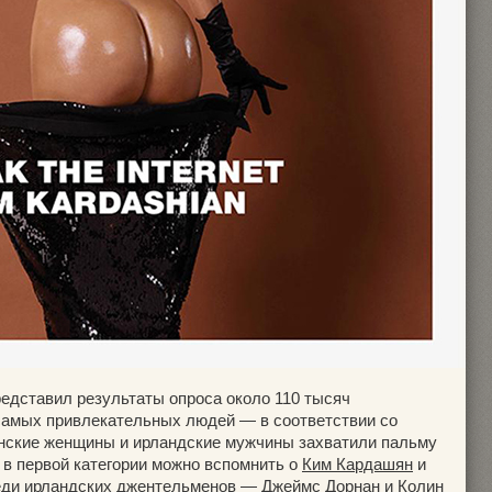
едставил результаты опроса около 110 тысяч
самых привлекательных людей — в соответствии со
янские женщины и ирландские мужчины захватили пальму
 в первой категории можно вспомнить о
Ким Кардашян
и
среди ирландских джентельменов — Джеймс Дорнан и Колин