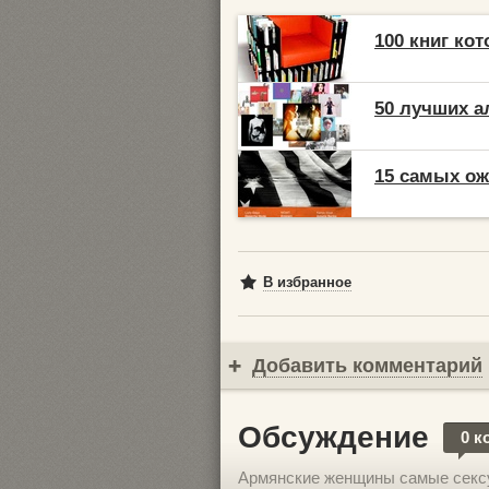
100 книг кот
50 лучших ал
15 самых о
В избранное
Добавить комментарий
Обсуждение
0 к
Армянские женщины самые секс