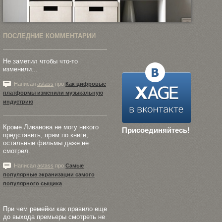
ПОСЛЕДНИЕ КОММЕНТАРИИ
Не заметил чтобы что-то
изменили...
Написал
astass
про
Как цифровые
платформы изменили музыкальную
индустрию
Кроме Ливанова не могу никого
Присоединяйтесь!
представить, прям по книге,
остальные фильмы даже не
смотрел.
Написал
astass
про
Самые
популярные экранизации самого
популярного сыщика
При чем ремейки как правило еще
до выхода премьеры смотреть не