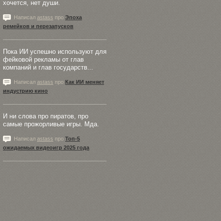
хочется, нет души.
Написал
astass
про
Эпоха
ремейков и перезапусков
Пока ИИ успешно используют для
фейковой рекламы от глав
компаний и глав государств...
Написал
astass
про
Как ИИ меняет
индустрию кино
И ни слова про пиратов, про
самые прожорливые игры. Мда.
Написал
astass
про
Топ-5
ожидаемых видеоигр 2025 года