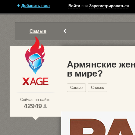
Добавить пост
или
Войти
Зарегистрироваться
Как инди-игры
захватывают рынок:
Самые
лучшие проекты
последних ...
Армянские же
в мире?
Xage.ru
Самые
Список
Сейчас на сайте
42949
1