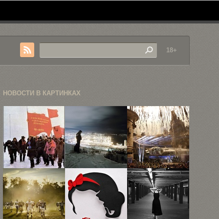
18+
НОВОСТИ В КАРТИНКАХ
Ностальгия
18
21
по СССР:
атмосферных
фотография
фотоподборка
снимков
с
Александра
посвящения
Гронского
нового ...