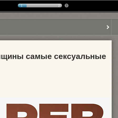
1
2
нщины самые сексуальные