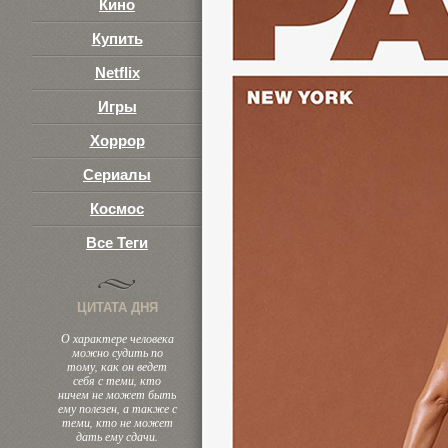
Кино
Купить
Netflix
Игры
Хоррор
Сериалы
Космос
Все Теги
ЦИТАТА ДНЯ
О характере человека
можно судить по
тому, как он ведет
себя с теми, кто
ничем не может быть
ему полезен, а также с
теми, кто не может
дать ему сдачи.