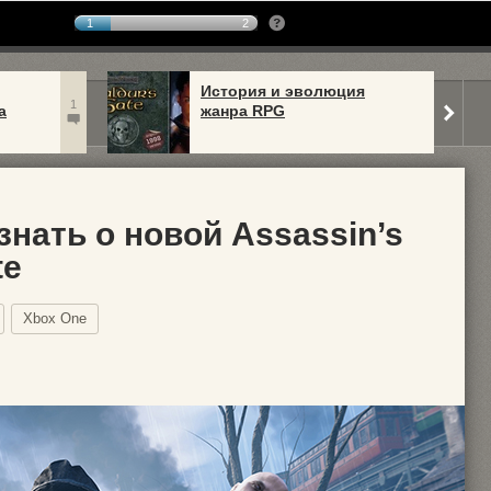
1
2
История и эволюция
1
а
жанра RPG
знать о новой Assassin’s
te
Xbox One