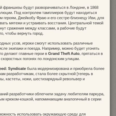
й франшизы будут разворачиваться в Лондоне, в 1868
олюции. Под контролем тамплиеров будут находиться
м героям, Джейкобу Фраю и его сестре-близнецу Иви, для
вать мятежи и устраивать восстания. Центральной темой
нут сражения между классами, а рабочие будут
о, чтобы вернуть город.
одных усов, игроки смогут использовать различные
исле экипажи и поезда. Например, можно будет угонять
это делают главные герои в
Grand Theft Auto
, прятаться в
в скоростных погонях по лондонским улицам.
eed: Syndicate
была модернизирована и приобрела более
вам разработчикам, стала более скрытной [теперь в
лы, кастеты, ножи, шестизарядный револьвер и
аний разработчики облегчили задачу любителям паркура,
ным крюком-кошкой, напоминающим аналогичный в серии
зможность использовать окружающую среду для