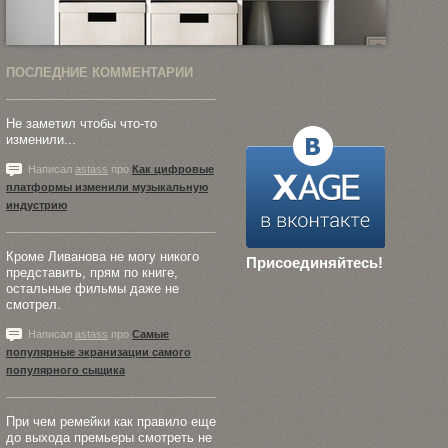
ПОСЛЕДНИЕ КОММЕНТАРИИ
Не заметил чтобы что-то
изменили...
Написал
astass
про
Как цифровые
платформы изменили музыкальную
индустрию
Кроме Ливанова не могу никого
Присоединяйтесь!
представить, прям по книге,
остальные фильмы даже не
смотрел.
Написал
astass
про
Самые
популярные экранизации самого
популярного сыщика
При чем ремейки как правило еще
до выхода премьеры смотреть не