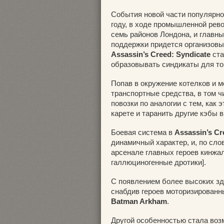
События новой части популярно
году, в ходе промышленной рев
семь районов Лондона, и главны
поддержки придется организовы
Assassin’s Creed: Syndicate
ста
образовывать синдикаты для тог
Попав в окружение котелков и м
транспортные средства, в том ч
повозки по аналогии с тем, как 
карете и таранить другие кэбы 
Боевая система в
Assassin’s Cr
динамичный характер, и, по сло
арсенале главных героев кинжа
галлюциногенные дротики].
С появлением более высоких зд
снабдив героев моторизирован
Batman Arkham
.
Другой особенностью стала во