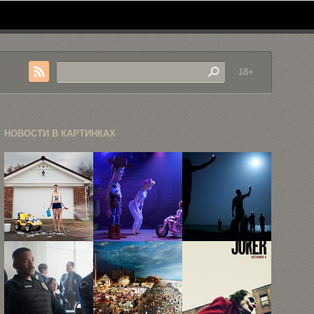
18+
НОВОСТИ В КАРТИНКАХ
«Назад в
В
Победители
детство»,
финальном
престижного
или как ...
трейлере
фотоконкурса
«Истории
World Press
игрушек ...
...