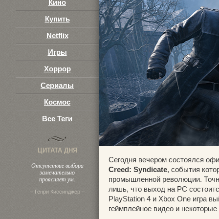
Кино
3
Купить
Netflix
Игры
Хоррор
Сериалы
Космос
Все Теги
ЦИТАТА ДНЯ
Сегодня вечером состоялся оф
Отсутствие выбора
Creed: Syndicate
, события кото
замечательно
проясняет ум.
промышленной революции. Точно
лишь, что выход на PC состоится
– Генри Киссинджер –
PlayStation 4 и Xbox One игра в
геймплейное видео и некоторые