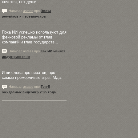
хочется, нет души.
Написал
astass
про
Эпоха
ремейков и перезапусков
Пока ИИ успешно используют для
фейковой рекламы от глав
компаний и глав государств...
Написал
astass
про
Как ИИ меняет
индустрию кино
И ни слова про пиратов, про
самые прожорливые игры. Мда.
Написал
astass
про
Топ-5
ожидаемых видеоигр 2025 года