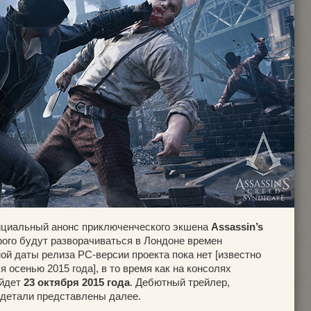
ициальный анонс приключенческого экшена
Assassin’s
рого будут разворачиваться в Лондоне времен
й даты релиза PC-версии проекта пока нет [известно
 осенью 2015 года], в то время как на консолях
ыйдет
23 октября 2015 года
. Дебютный трейлер,
 детали представлены далее.