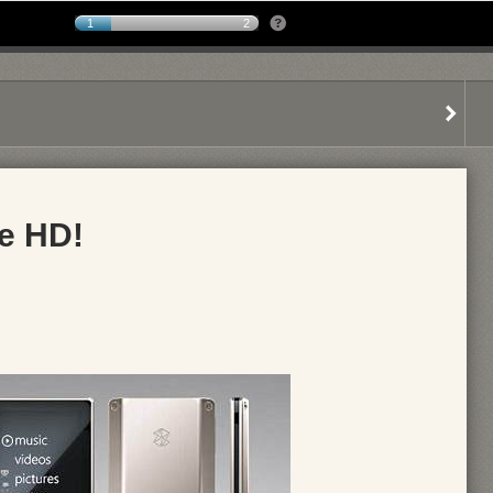
1
2
e HD!