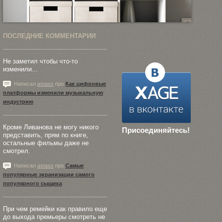
ПОСЛЕДНИЕ КОММЕНТАРИИ
Не заметил чтобы что-то
изменили...
Написал
astass
про
Как цифровые
платформы изменили музыкальную
индустрию
Кроме Ливанова не могу никого
Присоединяйтесь!
представить, прям по книге,
остальные фильмы даже не
смотрел.
Написал
astass
про
Самые
популярные экранизации самого
популярного сыщика
При чем ремейки как правило еще
до выхода премьеры смотреть не