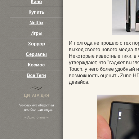
Кино
Купить
Netflix
Игры
И полгода не прошло с тех по
Хоррор
выход своего нового медиа-п
Сериалы
Некоторые известные гики, в 
утверждают, что "гаджет выгл
Космос
Touch, у него более удобный 
Все Теги
возможность оценить Zune HD 
девайса.
ЦИТАТА ДНЯ
Человек вне общества
— или бог, или зверь.
– Аристотель –