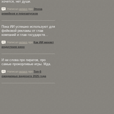
хочется, нет души.
Написал
astass
про
Эпоха
ремейков и перезапусков
Пока ИИ успешно используют для
фейковой рекламы от глав
компаний и глав государств...
Написал
astass
про
Как ИИ меняет
индустрию кино
И ни слова про пиратов, про
самые прожорливые игры. Мда.
Написал
astass
про
Топ-5
ожидаемых видеоигр 2025 года