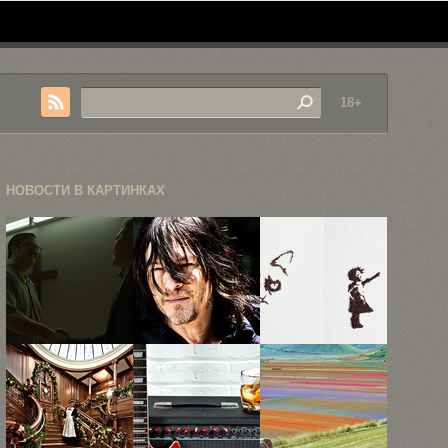
18+
НОВОСТИ В КАРТИНКАХ
ПРЕМЬЕРА!
26 мрачных
22 примера
Netflix
портретов
красивых
поделился
главных
рисунков из
эксклюзивными
героев ...
...
кадрами ...