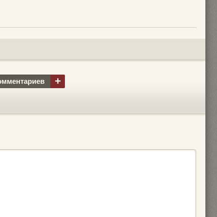
+
омментариев