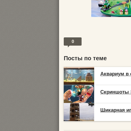
0
Посты по теме
Аквариум в 
Скриншоты S
Шикарная и