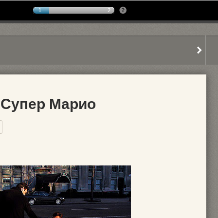
1
2
т Супер Марио