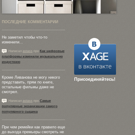
ПОСЛЕДНИЕ КОММЕНТАРИИ
Не заметил чтобы что-то
изменили...
Написал
astass
про
Как цифровые
платформы изменили музыкальную
индустрию
Кроме Ливанова не могу никого
Присоединяйтесь!
представить, прям по книге,
остальные фильмы даже не
смотрел.
Написал
astass
про
Самые
популярные экранизации самого
популярного сыщика
При чем ремейки как правило еще
до выхода премьеры смотреть не