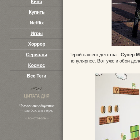
Кино
Купить
Netflix
Игры
Хоррор
Сериалы
Герой нашего детства -
Супер М
популярнее. Вот уже и обои дела
Космос
Все Теги
ЦИТАТА ДНЯ
Человек вне общества
— или бог, или зверь.
– Аристотель –