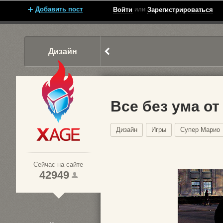
Добавить пост
или
Войти
Зарегистрироваться
Дизайн
Все без ума о
Дизайн
Игры
Супер Марио
Xage.ru
Сейчас на сайте
42949
1