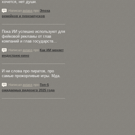
хочется, нет души.
Написал
astass
про
Эпоха
ремейков и перезапусков
Пока ИИ успешно используют для
фейковой рекламы от глав
компаний и глав государств...
Написал
astass
про
Как ИИ меняет
индустрию кино
И ни слова про пиратов, про
самые прожорливые игры. Мда.
Написал
astass
про
Топ-5
ожидаемых видеоигр 2025 года