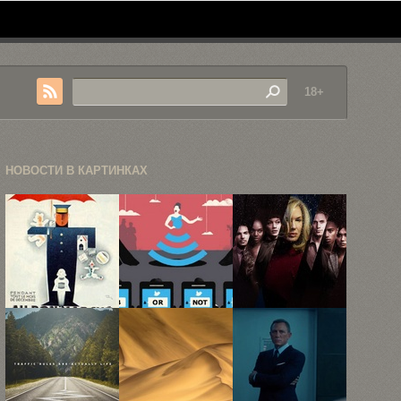
18+
НОВОСТИ В КАРТИНКАХ
Лучшие
Злободневные
Netflix
ретро-
иллюстрации
показал
постеры
Себастьена
трейлер нео-
Тибо
нуарной
антологии ...