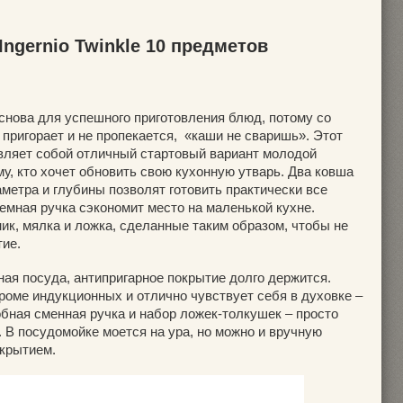
 Ingernio Twinkle 10 предметов
снова для успешного приготовления блюд, потому со
пригорает и не пропекается, «каши не сваришь». Этот
вляет собой отличный стартовый вариант молодой
му, кто хочет обновить свою кухонную утварь. Два ковша
аметра и глубины позволят готовить практически все
ъемная ручка сэкономит место на маленькой кухне.
ик, мялка и ложка, сделанные таким образом, чтобы не
тие.
ная посуда, антипригарное покрытие долго держится.
роме индукционных и отлично чувствует себя в духовке –
обная сменная ручка и набор ложек-толкушек – просто
 В посудомойке моется на ура, но можно и вручную
окрытием.