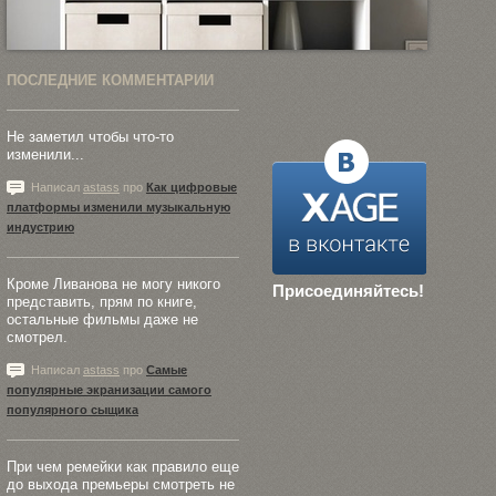
ПОСЛЕДНИЕ КОММЕНТАРИИ
Не заметил чтобы что-то
изменили...
Написал
astass
про
Как цифровые
платформы изменили музыкальную
индустрию
Кроме Ливанова не могу никого
Присоединяйтесь!
представить, прям по книге,
остальные фильмы даже не
смотрел.
Написал
astass
про
Самые
популярные экранизации самого
популярного сыщика
При чем ремейки как правило еще
до выхода премьеры смотреть не