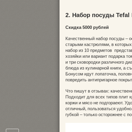
2. Набор посуды Tefal
Скидка 5000 рублей
Качественный набор посуды – о
старыми кастрюлями, в которых 
набор из 10 предметов предста
хозяйки или вариант подарка то
и три сковородки различного ди
блюда из кулинарной книги, а с
Бонусом идут лопаточка, половн
повредить антипригарное покры
Что пишут в отзывах: качествен
Подходит для всех типов плит к
коржи и мясо не подгораеют. Уд
отличный, пользоваться удобно.
губкой – только осторожнее с п