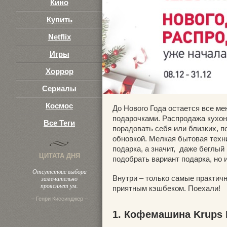
Кино
Купить
Netflix
Игры
Хоррор
Сериалы
Космос
До Нового Года остается все ме
подарочками. Распродажа кухон
Все Теги
порадовать себя или близких, п
обновкой. Мелкая бытовая техни
подарка, а значит, даже беглый
ЦИТАТА ДНЯ
подобрать вариант подарка, но 
Отсутствие выбора
Внутри – только самые практич
замечательно
проясняет ум.
приятным кэшбеком. Поехали!
– Генри Киссинджер –
1. Кофемашина Krups 