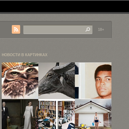
18+
НОВОСТИ В КАРТИНКАХ
Фотореалистичные
Ватагу Ёсида
Полароид-
иллюстрации
показал
фото
Карлы
сложную
знаменитостей
Миалинн
структуру ...
от Энди
Уорхола