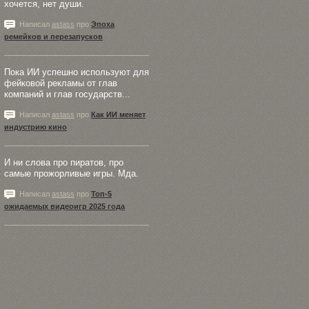
хочется, нет души.
Написал
astass
про
Эпоха
ремейков и перезапусков
Пока ИИ успешно используют для
фейковой рекламы от глав
компаний и глав государств...
Написал
astass
про
Как ИИ меняет
индустрию кино
И ни слова про пиратов, про
самые прожорливые игры. Мда.
Написал
astass
про
Топ-5
ожидаемых видеоигр 2025 года