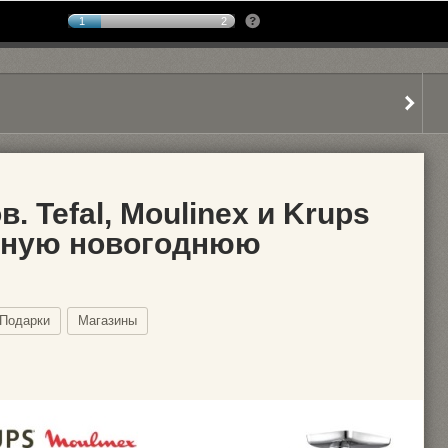
1
2
. Tefal, Moulinex и Krups
пную новогоднюю
Подарки
Магазины