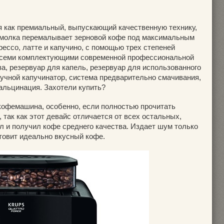
я как премиальный, выпускающий качественную технику,
емолка перемалывает зерновой кофе под максимальным
рессо, латте и капучино, с помощью трех степеней
всеми комплектующими современной профессиональной
а, резервуар для капель, резервуар для использованного
ручной капучинатор, система предварительно смачивания,
альцинация. Захотели купить?
 кофемашина, особенно, если полностью прочитать
 так как этот девайс отличается от всех остальных,
л и получил кофе среднего качества. Издает шум только
отовит идеально вкусный кофе.