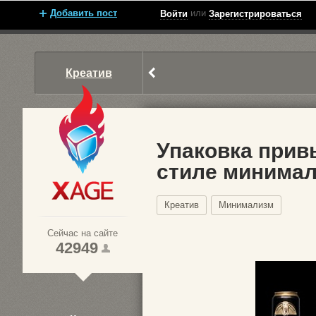
Добавить пост
или
Войти
Зарегистрироваться
Креатив
Упаковка прив
стиле минима
Xage.ru
Креатив
Минимализм
Сейчас на сайте
42949
1