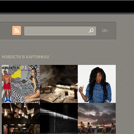
18+
НОВОСТИ В КАРТИНКАХ
Иллюстрации
15 снимков
14 портретов
на обложках
животных,
людей сразу
модных
заключённых
после ...
журналов
в ...