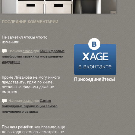
ПОСЛЕДНИЕ КОММЕНТАРИИ
Не заметил чтобы что-то
изменили...
Написал
astass
про
Как цифровые
платформы изменили музыкальную
индустрию
Кроме Ливанова не могу никого
Присоединяйтесь!
представить, прям по книге,
остальные фильмы даже не
смотрел.
Написал
astass
про
Самые
популярные экранизации самого
популярного сыщика
При чем ремейки как правило еще
до выхода премьеры смотреть не