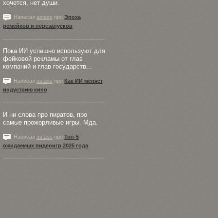
хочется, нет души.
Написал
astass
про
Эпоха
ремейков и перезапусков
Пока ИИ успешно используют для
фейковой рекламы от глав
компаний и глав государств...
Написал
astass
про
Как ИИ меняет
индустрию кино
И ни слова про пиратов, про
самые прожорливые игры. Мда.
Написал
astass
про
Топ-5
ожидаемых видеоигр 2025 года