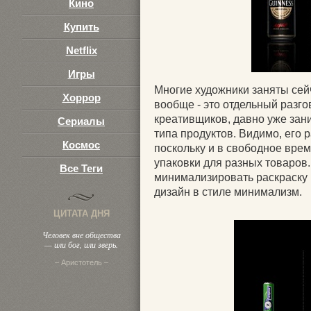
Кино
Купить
Netflix
Игры
Многие художники заняты сей
Хоррор
вообще - это отдельный разго
креативщиков, давно уже зан
Сериалы
типа продуктов. Видимо, его 
Космос
поскольку и в свободное вре
упаковки для разных товаров.
Все Теги
минимализировать раскраску и
дизайн в стиле минимализм.
ЦИТАТА ДНЯ
Человек вне общества
— или бог, или зверь.
– Аристотель –