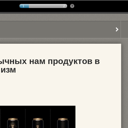
1
2
ычных нам продуктов в
лизм