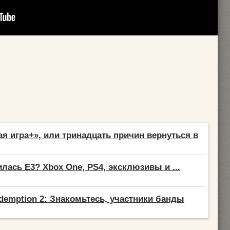
я игра+», или тринадцать причин вернуться в
лась E3? Xbox One, PS4, эксклюзивы и ...
demption 2: Знакомьтесь, участники банды