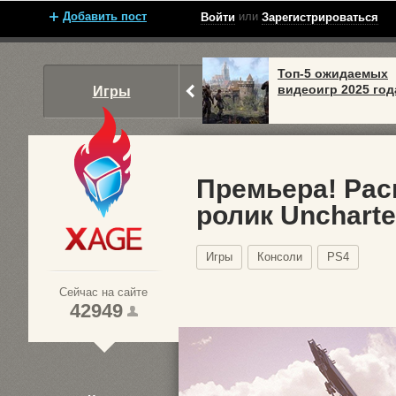
Добавить пост
или
Войти
Зарегистрироваться
Топ-5 ожидаемых
видеоигр 2025 год
Игры
Премьера! Ра
ролик Uncharted
Xage.ru
Игры
Консоли
PS4
Сейчас на сайте
42949
1
2