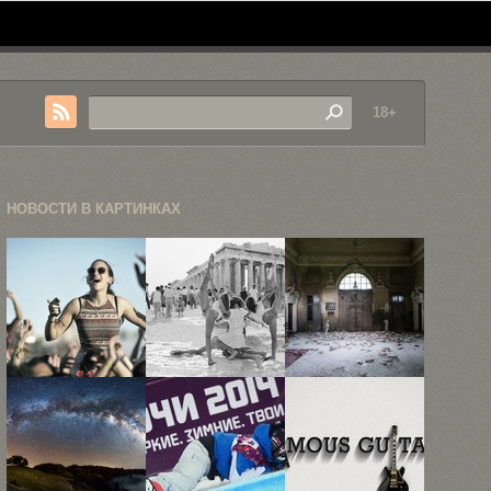
18+
НОВОСТИ В КАРТИНКАХ
Небольшой
«В
Заброшенные
фотоотчет с
Акрополе»:
здания
фестиваля
12
Европы:
«Коачелла»
фотографий
фотогалерея
...
туристов ...