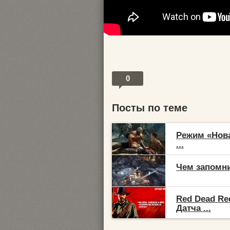
0
Посты по теме
Режим «Нова
...
Чем запомни
Red Dead Re
Датча ...