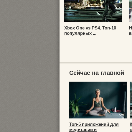
Xbox One vs PS4. Топ-10
Н
популярных ...
в
Сейчас на главной
Топ-5 приложений для
медитации и