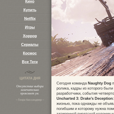
Кино
3
Купить
Netflix
Игры
Хоррор
Сериалы
Космос
Все Теги
ЦИТАТА ДНЯ
Сегодня команда
Naughty Dog
п
Отсутствие выбора
ролика, кадры из которого был
замечательно
проясняет ум.
разработчики, события четверто
Uncharted 3: Drake’s Deception
– Генри Киссинджер –
жизнью, пока однажды не объяв
погибшим и которому нужна пом
затерянной пиратской колонии и