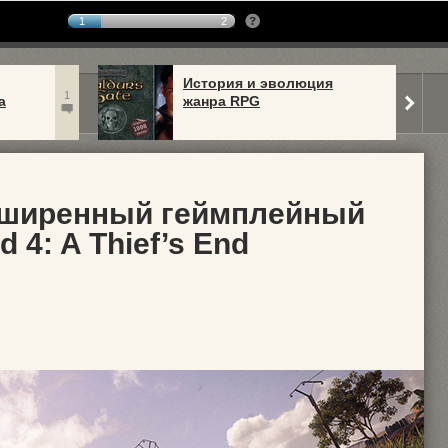
1
2
История и эволюция
1
а
жанра RPG
сширенный геймплейный
 4: A Thief’s End