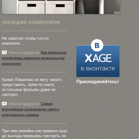
ПОСЛЕДНИЕ КОММЕНТАРИИ
Не заметил чтобы что-то
изменили...
Написал
astass
про
Как цифровые
платформы изменили музыкальную
индустрию
Кроме Ливанова не могу никого
Присоединяйтесь!
представить, прям по книге,
остальные фильмы даже не
смотрел.
Написал
astass
про
Самые
популярные экранизации самого
популярного сыщика
При чем ремейки как правило еще
до выхода премьеры смотреть не