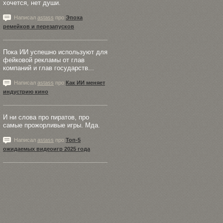
хочется, нет души.
Написал
astass
про
Эпоха
ремейков и перезапусков
Пока ИИ успешно используют для
фейковой рекламы от глав
компаний и глав государств...
Написал
astass
про
Как ИИ меняет
индустрию кино
И ни слова про пиратов, про
самые прожорливые игры. Мда.
Написал
astass
про
Топ-5
ожидаемых видеоигр 2025 года