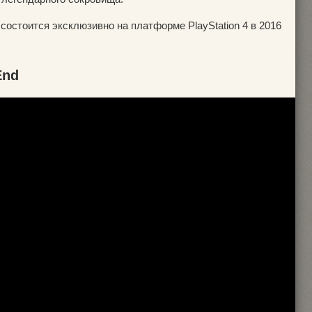
d состоится эксклюзивно на платформе PlayStation 4 в 2016
End