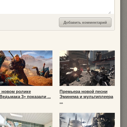
 новом ролике
Премьера новой песни
Ведьмака 3» показали ...
Эминема и мультиплеера
...