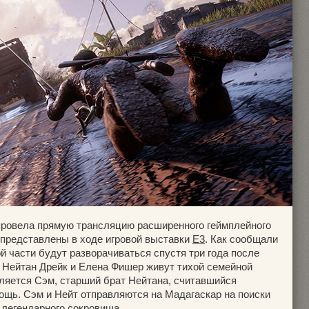
ровела прямую трансляцию расширенного геймплейного
и представлены в ходе игровой выставки
E3
. Как сообщали
й части будут разворачиваться спустя три года после
: Нейтан Дрейк и Елена Фишер живут тихой семейной
ляется Сэм, старший брат Нейтана, считавшийся
ощь. Сэм и Нейт отправляются на Мадагаскар на поиски
 легендарного сокровища.