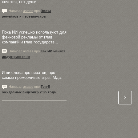
хочется, нет души.
Написал
astass
про
Эпоха
ремейков и перезапусков
Пока ИИ успешно используют для
фейковой рекламы от глав
компаний и глав государств...
Написал
astass
про
Как ИИ меняет
индустрию кино
И ни слова про пиратов, про
самые прожорливые игры. Мда.
Написал
astass
про
Топ-5
ожидаемых видеоигр 2025 года