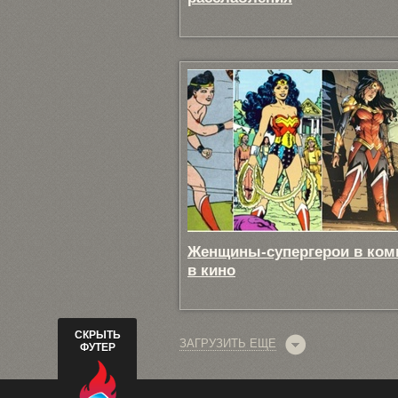
Женщины-супергерои в ком
в кино
СКРЫТЬ
ЗАГРУЗИТЬ ЕЩЕ
ФУТЕР