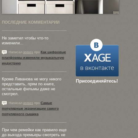
ПОСЛЕДНИЕ КОММЕНТАРИИ
Не заметил чтобы что-то
изменили...
Написал
astass
про
Как цифровые
платформы изменили музыкальную
индустрию
Кроме Ливанова не могу никого
Присоединяйтесь!
представить, прям по книге,
остальные фильмы даже не
смотрел.
Написал
astass
про
Самые
популярные экранизации самого
популярного сыщика
При чем ремейки как правило еще
до выхода премьеры смотреть не