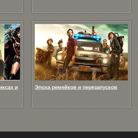
иксах и
Эпоха ремейков и перезапусков