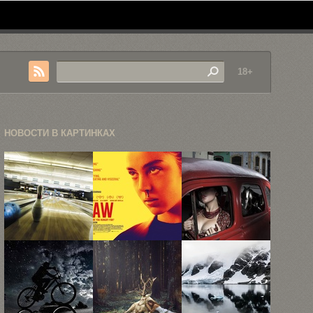
18+
НОВОСТИ В КАРТИНКАХ
Креативная
Хидео
Жуткая
фотография
Кодзима
чувствительность
Филипа
поделился
стиля, или
Рострона
списком 22
исследование
...
...