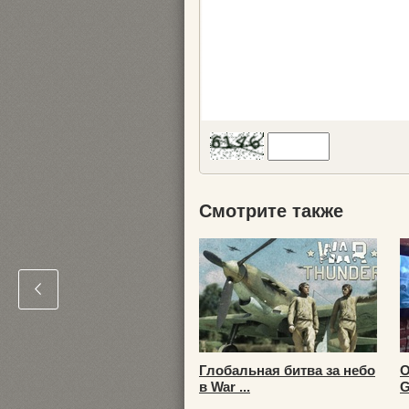
Смотрите также
Глобальная битва за небо
О
в War ...
G