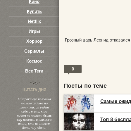
Кино
Купить
Netflix
Игры
Грозный царь Леонид отказался
Хоррор
Сериалы
Космос
0
Все Теги
Посты по теме
ЦИТАТА ДНЯ
О характере человека
Самые ожид
можно судить по
тому, как он ведет
себя с теми, кто
ничем не может быть
Топ 8 беспл
ему полезен, а также с
теми, кто не может
дать ему сдачи.