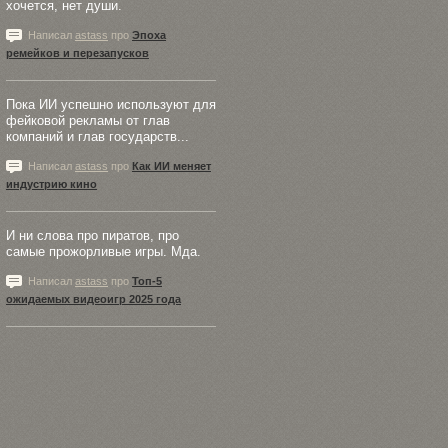
хочется, нет души.
Написал
astass
про
Эпоха
ремейков и перезапусков
Пока ИИ успешно используют для
фейковой рекламы от глав
компаний и глав государств...
Написал
astass
про
Как ИИ меняет
индустрию кино
И ни слова про пиратов, про
самые прожорливые игры. Мда.
Написал
astass
про
Топ-5
ожидаемых видеоигр 2025 года