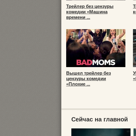
Трейлер без цензуры
Т
комедии «Машина
к
времени ...
Вышел трейлер без
У
цензуры комедии
«
«Плохие ...
Сейчас на главной