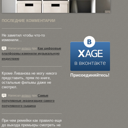
ПОСЛЕДНИЕ КОММЕНТАРИИ
Не заметил чтобы что-то
изменили...
Написал
astass
про
Как цифровые
платформы изменили музыкальную
индустрию
Кроме Ливанова не могу никого
Присоединяйтесь!
представить, прям по книге,
остальные фильмы даже не
смотрел.
Написал
astass
про
Самые
популярные экранизации самого
популярного сыщика
При чем ремейки как правило еще
до выхода премьеры смотреть не