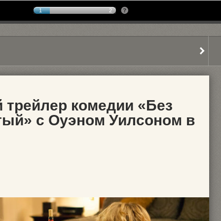
1
2
 трейлер комедии «Без
ый» с Оуэном Уилсоном в