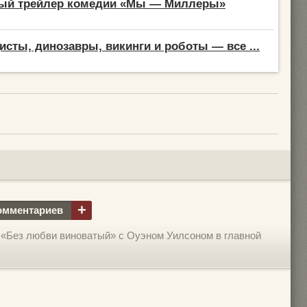
ый трейлер комедии «Мы — Миллеры»
цисты, динозавры, викинги и роботы — все ...
+
омментариев
«Без любви виноватый» с Оуэном Уилсоном в главной