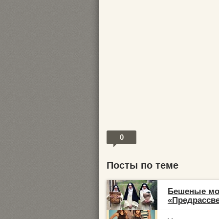
0
Посты по теме
Бешеные мо
«Предрассве