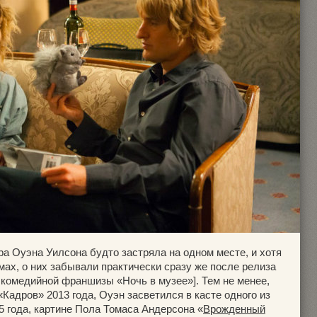
а Оуэна Уилсона будто застряла на одном месте, и хотя
ах, о них забывали практически сразу же после релиза
 комедийной франшизы «Ночь в музее»]. Тем не менее,
адров» 2013 года, Оуэн засветился в касте одного из
года, картине Пола Томаса Андерсона «
Врожденный