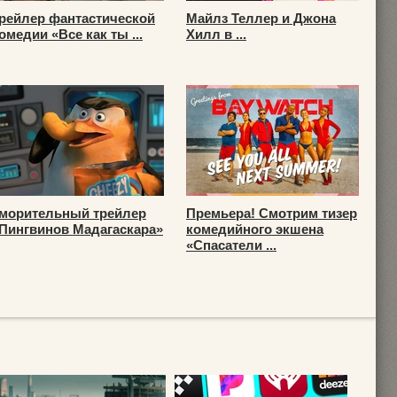
рейлер фантастической
Майлз Теллер и Джона
омедии «Все как ты ...
Хилл в ...
морительный трейлер
Премьера! Смотрим тизер
Пингвинов Мадагаскара»
комедийного экшена
«Спасатели ...