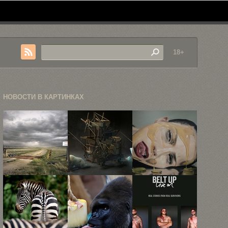
18+
НОВОСТИ В КАРТИНКАХ
Пейзажная
63 самых
Гиперреалистичные
фотография
запоминающихся
портреты
Эрика
рекламных
Майка
Шмидта
принта ...
Даргаса