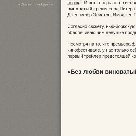
порок
». И вот теперь актер исп
– Эбигайл Ван Берен –
виноватый
» режиссера Питера
Дженнифер Энистон, Имоджен Пу
Согласно сюжету, нью-йоркскую
обеспечивающим девушке продв
Несмотря на то, что премьера ф
кинофестивале, у нас только с
первый трейлер предстоящей к
«Без любви виноваты