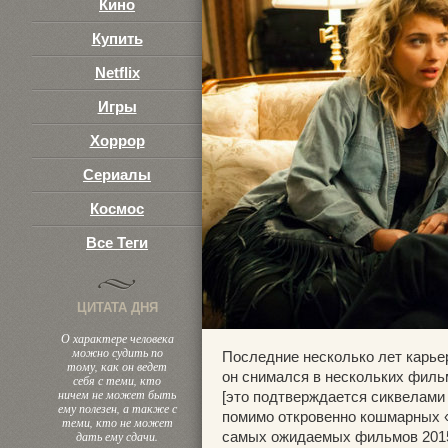
Кино
Купить
Netflix
Игры
Хоррор
Сериалы
Космос
Все Теги
ЦИТАТА ДНЯ
О характере человека
можно судить по
Последние несколько лет карьер
тому, как он ведет
он снимался в нескольких фильм
себя с теми, кто
ничем не может быть
[это подтверждается сиквелами
ему полезен, а также с
помимо откровенно кошмарных «К
теми, кто не может
дать ему сдачи.
самых ожидаемых фильмов 2015 