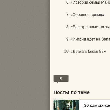
«Истории семьи Май
«Хорошее время»
«Бесстрашные тигры
«Ингрид едет на Зап
«Драка в блоке 99»
0
Посты по теме
30 самых к