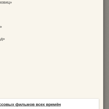
ровиц»
»
ад»
ассовых фильмов всех времён