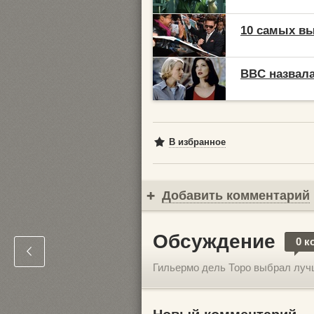
10 самых в
BBC назвала
В избранное
Добавить комментарий
Обсуждение
0 к
Гильермо дель Торо выбрал луч