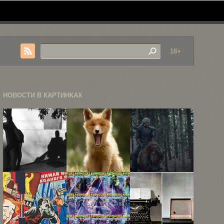
18+
НОВОСТИ В КАРТИНКАХ
Чёрно-белая
Очаровательные
Приключения
фотография
фотографии
Геральта
Фердинандо
детенышей
всего лишь
Шанны
красной
начало: ...
лисицы