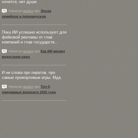
хочется, нет души.
Написал
astass
про
Эпоха
ремейков и перезапусков
Пока ИИ успешно используют для
фейковой рекламы от глав
компаний и глав государств...
Написал
astass
про
Как ИИ меняет
индустрию кино
И ни слова про пиратов, про
самые прожорливые игры. Мда.
Написал
astass
про
Топ-5
ожидаемых видеоигр 2025 года