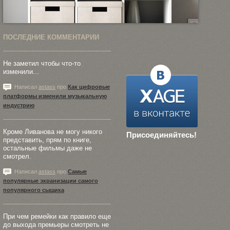
ПОСЛЕДНИЕ КОММЕНТАРИИ
Не заметил чтобы что-то
изменили...
Написал
astass
про
Как цифровые
платформы изменили музыкальную
индустрию
Кроме Ливанова не могу никого
Присоединяйтесь!
представить, прям по книге,
остальные фильмы даже не
смотрел.
Написал
astass
про
Самые
популярные экранизации самого
популярного сыщика
При чем ремейки как правило еще
до выхода премьеры смотреть не