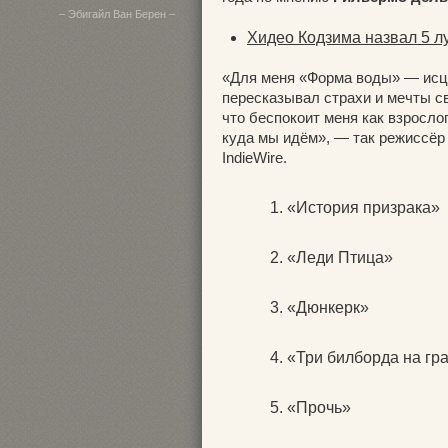
– Эбигайл Ван Берен –
Хидео Кодзима назвал 5 л
«Для меня «Форма воды» — исц
пересказывал страхи и мечты сво
что беспокоит меня как взрослог
куда мы идём», — так режиссёр
IndieWire.
«История призрака»
«Леди Птица»
«Дюнкерк»
«Три билборда на гр
«Прочь»