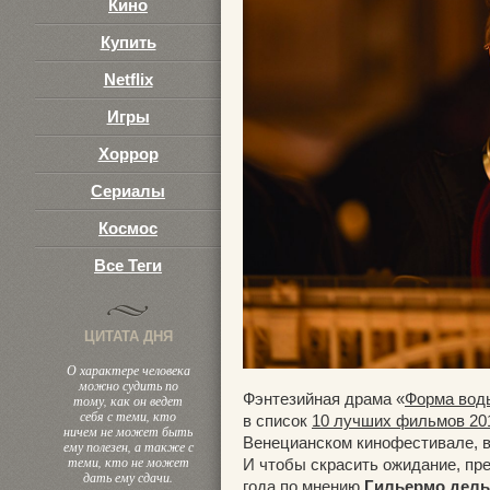
Кино
Купить
Netflix
Игры
Хоррор
Сериалы
Космос
Все Теги
ЦИТАТА ДНЯ
О характере человека
можно судить по
Фэнтезийная драма «
Форма вод
тому, как он ведет
себя с теми, кто
в список
10 лучших фильмов 20
ничем не может быть
Венецианском кинофестивале, в
ему полезен, а также с
теми, кто не может
И чтобы скрасить ожидание, пр
дать ему сдачи.
года по мнению
Гильермо дель