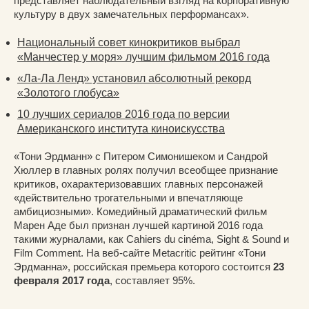
представляет наблюдательный взгляд на корпоративную
культуру в двух замечательных перформансах».
Национальный совет кинокритиков выбрал
«Манчестер у моря» лучшим фильмом 2016 года
«Ла-Ла Ленд» установил абсолютный рекорд
«Золотого глобуса»
10 лучших сериалов 2016 года по версии
Американского института киноискусства
«Тони Эрдманн» с Питером Симонишеком и Сандрой
Хюллер в главных ролях получил всеобщее признание
критиков, охарактеризовавших главных персонажей
«действительно трогательными и впечатляюще
амбициозными». Комедийный драматический фильм
Марен Аде был признан лучшей картиной 2016 года
такими журналами, как Cahiers du cinéma, Sight & Sound и
Film Comment. На веб-сайте Metacritic рейтинг «Тони
Эрдманна», российская премьера которого состоится
23
февраля 2017 года
, составляет 95%.