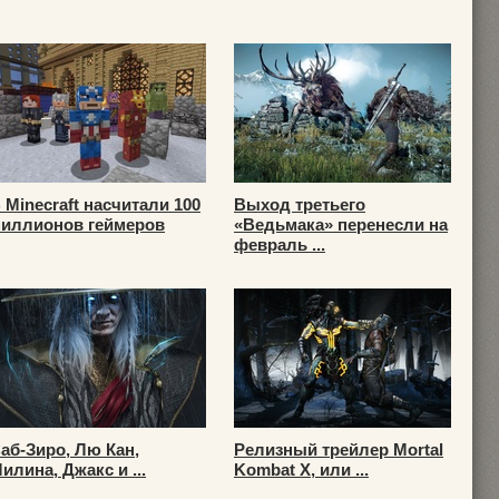
 Minecraft насчитали 100
Выход третьего
иллионов геймеров
«Ведьмака» перенесли на
февраль ...
аб-Зиро, Лю Кан,
Релизный трейлер Mortal
илина, Джакс и ...
Kombat X, или ...