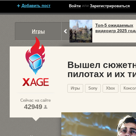
Добавить пост
или
Войти
Зарегистрироваться
Топ-5 ожидаемых
видеоигр 2025 год
Игры
Вышел сюжетный
пилотах и их т
Xage.ru
Игры
Sony
Xbox
Консо
Сейчас на сайте
42949
1
2