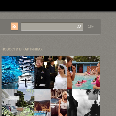
18+
НОВОСТИ В КАРТИНКАХ
Фотографии
Королевская
«Лето в
подземных
свадьба
Хокинсе»,
ледников от
принца
или как ...
Eric ...
Гарри и ...