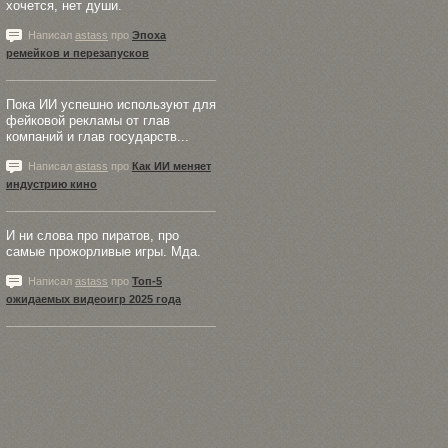
хочется, нет души.
Написал
astass
про
Эпоха
ремейков и перезапусков
Пока ИИ успешно используют для
фейковой рекламы от глав
компаний и глав государств...
Написал
astass
про
Как ИИ меняет
индустрию кино
И ни слова про пиратов, про
самые прожорливые игры. Мда.
Написал
astass
про
Топ-5
ожидаемых видеоигр 2025 года