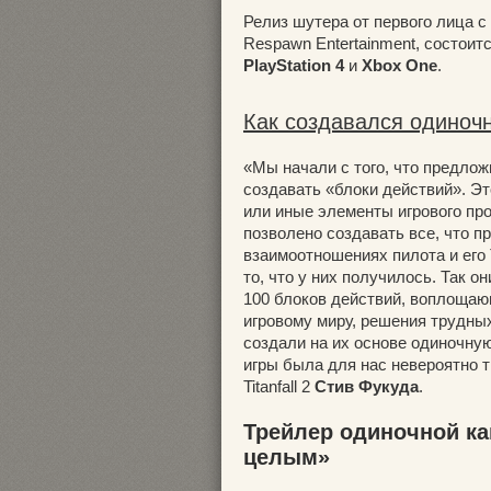
Релиз шутера от первого лица 
Respawn Entertainment, состоит
PlayStation 4
и
Xbox One
.
Как создавался одиноч
«Мы начали с того, что предло
создавать «блоки действий». Э
или иные элементы игрового про
позволено создавать все, что п
взаимоотношениях пилота и его
то, что у них получилось. Так 
100 блоков действий, воплоща
игровому миру, решения трудных
создали на их основе одиночную
игры была для нас невероятно 
Titanfall 2
Стив Фукуда
.
Трейлер одиночной кам
целым»