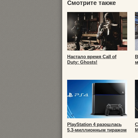
Смотрите также
Настало время Call of
В
Duty: Ghosts!
м
PlayStation 4 разошлась
С
5,3-миллионным тиражом
М