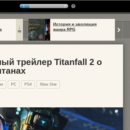
1
2
История и эволюция
1
а
жанра RPG
 трейлер Titanfall 2 о
итанах
ли
PC
PS4
Xbox One