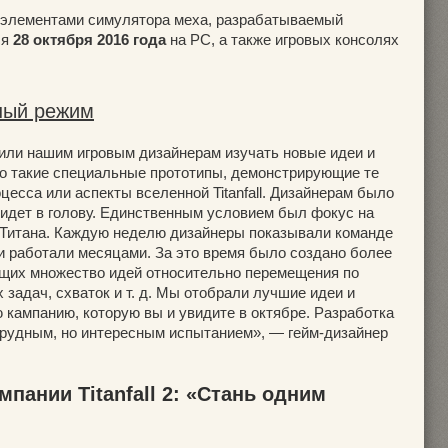
с элементами симулятора меха, разрабатываемый
ся
28 октября 2016 года
на PC, а также игровых консолях
ный режим
жили нашим игровым дизайнерам изучать новые идеи и
то такие специальные прототипы, демонстрирующие те
цесса или аспекты вселенной Titanfall. Дизайнерам было
ридет в голову. Единственным условием был фокус на
 Титана. Каждую неделю дизайнеры показывали команде
они работали месяцами. За это время было создано более
ющих множество идей относительно перемещения по
 задач, схваток и т. д. Мы отобрали лучшие идеи и
 кампанию, которую вы и увидите в октябре. Разработка
трудным, но интересным испытанием», — гейм-дизайнер
пании Titanfall 2: «Стань одним