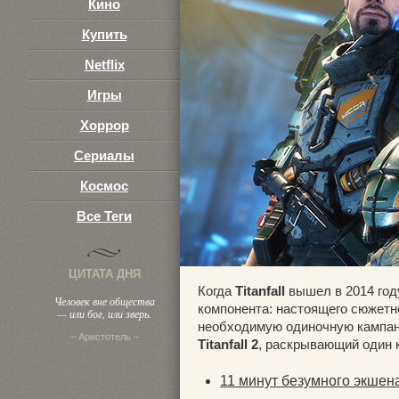
Кино
3
Купить
Netflix
Игры
Хоррор
Сериалы
Космос
Все Теги
ЦИТАТА ДНЯ
Когда
Titanfall
вышел в 2014 году
Человек вне общества
компонента: настоящего сюжетн
— или бог, или зверь.
необходимую одиночную кампан
– Аристотель –
Titanfall 2
, раскрывающий один к
11 минут безумного экшена 