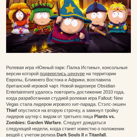
Ролевая игра «Южный парк: Палка Истины», консольные
версии которой
подверглись цензуре
на территории
Европы, Ближнего Востока и Африки, возглавила
британский игровой чарт. Новой видеоигре Obsidian
Entertainment удалось повторить достижение 2010 года,
когда разработанная студией ролевая игра Fallout: New
Vegas стала лидером игрового хит-парада. Стэлс-экшен
Thief
опустился на вторую строчку, а замкнул тройку
лидеров шутер с видом от третьего лица
Plants vs.
Zombies: Garden Warfare
. Следует дождаться
следующей недели, когда станет известно о положении
вещей с учетом релиза
Dark Souls II
и
Titanfall
.