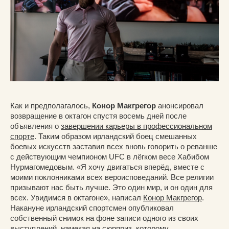
Как и предполагалось,
Конор Макгрегор
анонсировал
возвращение в октагон спустя восемь дней после
объявления о
завершении карьеры в профессиональном
спорте
. Таким образом ирландский боец смешанных
боевых искусств заставил всех вновь говорить о реванше
с действующим чемпионом UFC в лёгком весе Хабибом
Нурмагомедовым. «Я хочу двигаться вперёд, вместе с
моими поклонниками всех вероисповеданий. Все религии
призывают нас быть лучше. Это один мир, и он один для
всех. Увидимся в октагоне», написал
Конор Макгрегор
.
Накануне ирландский спортсмен опубликовал
собственный снимок на фоне записи одного из своих
выступлений, намекая на сюрприз, которому