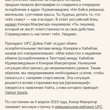
предшествовали фотографии со спарринга и очередное
оскорбление в адрес Нурмагомедова: «Не бойся реванша,
маленькая, суетливая крыса. Ты будешь делать то, что
тебе скажут — как и всегда». В ответ российский боец
назвал
Конора Макгрегора лицемером: «Ты лицемер,
который не несёт ответственности за свои действия.
Справедливость настигнет тебя. Увидим».
Президент UFC Дэйна Уайт осудил обмен
оскорбительными твитами между Конором и Хабибом,
назвав его «неприемлемым». «Мне известно о недавнем
обмене [оскорблениями в Твиттере] между Хабибом
Нурмагомедовым и Конором Макгрегором. Нынешняя
ситуация обострилась до неприемлемого уровня. Таким
образом, мы предпринимаем необходимые усилия, чтобы
связаться с лагерями спортсменов. Эта ситуация
решается всеми сторонами внутри [организации]»,
говорится в заявлении Уайта, слова которого приводит
Yahoo! Sports
.
По состоянию на 4 апреля 2019 года, Конор Макгрегор
занимает восьмую строчку в
официальном рейтинге UFC