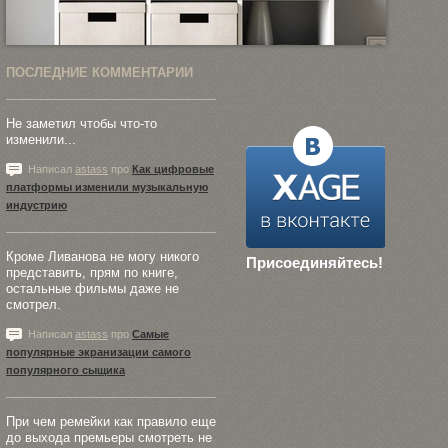
ПОСЛЕДНИЕ КОММЕНТАРИИ
Не заметил чтобы что-то
изменили...
Написал
astass
про
Как цифровые
платформы изменили музыкальную
индустрию
Кроме Ливанова не могу никого
Присоединяйтесь!
представить, прям по книге,
остальные фильмы даже не
смотрел.
Написал
astass
про
Самые
популярные экранизации самого
популярного сыщика
При чем ремейки как правило еще
до выхода премьеры смотреть не