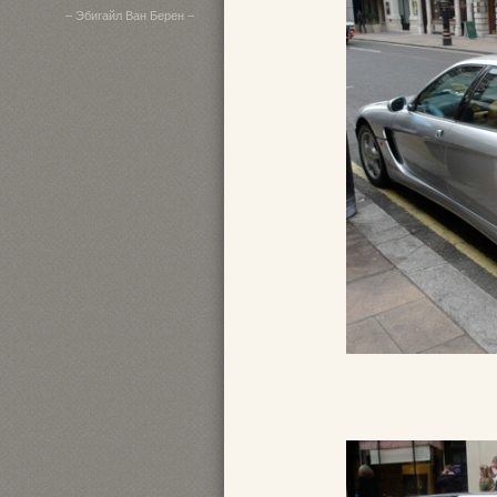
– Эбигайл Ван Берен –