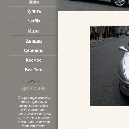
Кино
Купить
Netflix
Игры
Хоррор
Сериалы
Космос
Все Теги
ЦИТАТА ДНЯ
О характере человека
можно судить по
тому, как он ведет
себя с теми, кто
ничем не может быть
ему полезен, а также с
теми, кто не может
дать ему сдачи.