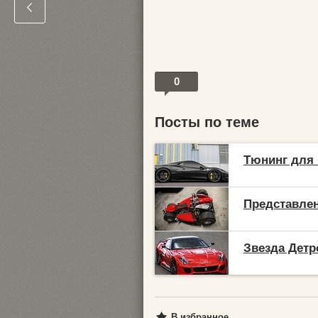
0
Посты по теме
Тюнинг для F
Представлен
Звезда Детро
В избранное