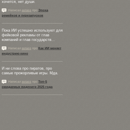
хочется, нет души.
Написал
astass
про
Эпоха
ремейков и перезапусков
Пока ИИ успешно используют для
фейковой рекламы от глав
компаний и глав государств...
Написал
astass
про
Как ИИ меняет
индустрию кино
И ни слова про пиратов, про
самые прожорливые игры. Мда.
Написал
astass
про
Топ-5
ожидаемых видеоигр 2025 года