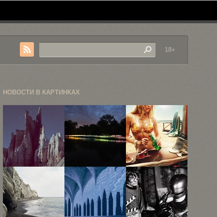
18+
НОВОСТИ В КАРТИНКАХ
Неизведанные
«Поле света»
Рекламная
локации в
—
фотография
фотокарточках
инсталляция
Жана Ива
Рубена ...
Брюса ...
Лемуаня