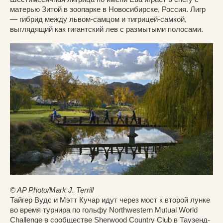
матерью Зитой в зоопарке в Новосибирске, Россия. Лигр
— гибрид между львом-самцом и тигрицей-самкой,
выглядящий как гигантский лев с размытыми полосами.
© AP Photo/Mark J. Terrill
Тайгер Вудс и Мэтт Кучар идут через мост к второй лунке
во время турнира по гольфу Northwestern Mutual World
Challenge в сообществе Sherwood Country Club в Таузенд-