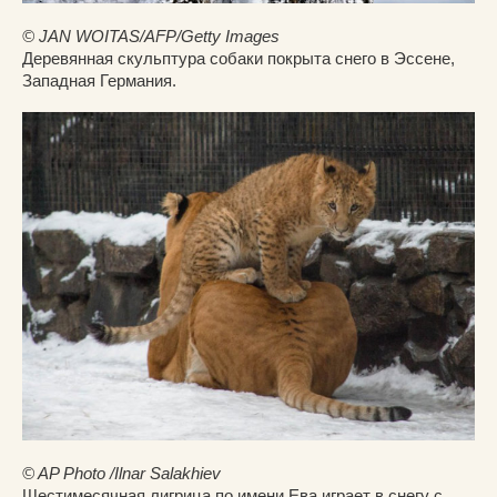
© JAN WOITAS/AFP/Getty Images
Деревянная скульптура собаки покрыта снего в Эссене,
Западная Германия.
© AP Photo /Ilnar Salakhiev
Шестимесячная лигрица по имени Ева играет в снегу с