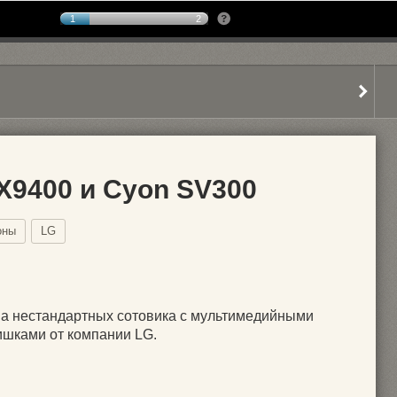
1
2
X9400 и Cyon SV300
оны
LG
а нестандартных сотовика с мультимедийными
шками от компании LG.