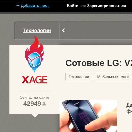
Добавить пост
или
Войти
Зарегистрироваться
Технологии
Сотовые LG: V
Технологии
Мобильные телеф
Xage.ru
Сейчас на сайте
42949
Дв
фи
1