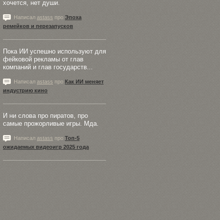
хочется, нет души.
Написал
astass
про
Эпоха
ремейков и перезапусков
Пока ИИ успешно используют для
фейковой рекламы от глав
компаний и глав государств...
Написал
astass
про
Как ИИ меняет
индустрию кино
И ни слова про пиратов, про
самые прожорливые игры. Мда.
Написал
astass
про
Топ-5
ожидаемых видеоигр 2025 года