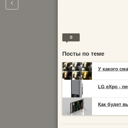
0
Посты по теме
У какого см
LG eXpo - п
Как будет в