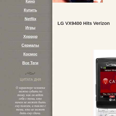
Кино
Купить
Netflix
LG VX9400 Hits Verizon
Игры
Хоррор
Сериалы
Космос
Все Теги
ЦИТАТА ДНЯ
О характере человека
можно судить по
тому, как он ведет
себя с теми, кто
ничем не может быть
ему полезен, а также с
теми, кто не может
дать ему сдачи.