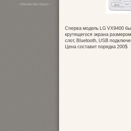
– Эбигайл Ван Берен –
Сперва модель LG VX9400 был
крутящегося экрана размером 
слот, Bluetooth, USB подключ
Цена составит порядка 200$