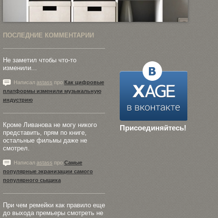
ПОСЛЕДНИЕ КОММЕНТАРИИ
Не заметил чтобы что-то
изменили...
Написал
astass
про
Как цифровые
платформы изменили музыкальную
индустрию
Кроме Ливанова не могу никого
Присоединяйтесь!
представить, прям по книге,
остальные фильмы даже не
смотрел.
Написал
astass
про
Самые
популярные экранизации самого
популярного сыщика
При чем ремейки как правило еще
до выхода премьеры смотреть не