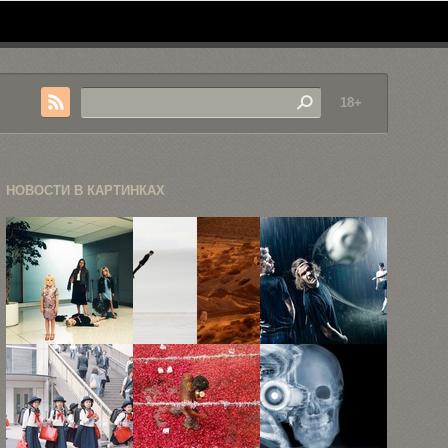
18+
НОВОСТИ В КАРТИНКАХ
Фотограф
Вдохновляющие
Спортивная
Эмма Харди
фотографии
фотография
показала
Тайлера
Вегарда Брая
необычные
Шилдса
...