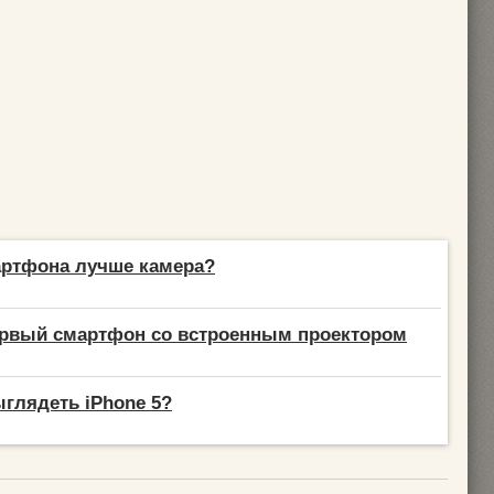
артфона лучше камера?
ервый смартфон со встроенным проектором
ыглядеть iPhone 5?