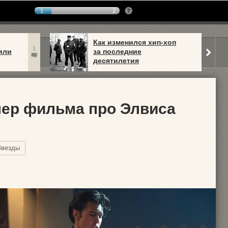
1
2
Как изменился хип-хоп
1
или
за последние
десятилетия
ер фильма про Элвиса
Звезды