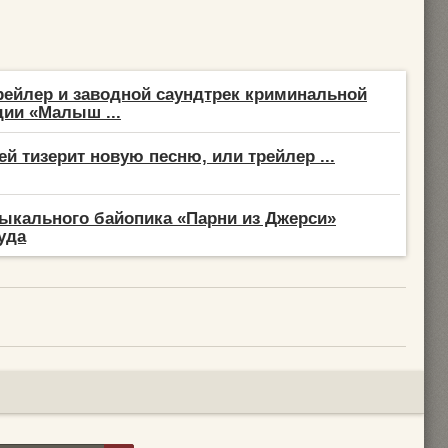
ейлер и заводной саундтрек криминальной
ии «Малыш ...
ей тизерит новую песню, или трейлер ...
ыкального байопика «Парни из Джерси»
уда