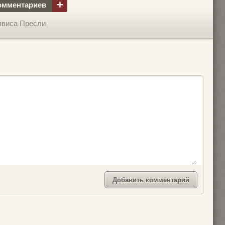
+
омментариев
лвиса Пресли