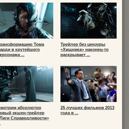
рансформацию Тома
Трейлер без цензуры
арди в крутейшего
«Хищника» наконец-то
ерсонажа ...
раскрывает ...
мотрим абсолютно
25 лучших фильмов 2013
овый экшен-трейлер
года в ...
Лиги Справедливости»
.