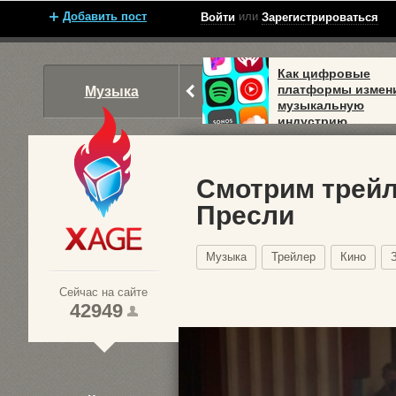
Добавить пост
или
Войти
Зарегистрироваться
Как цифровые
платформы измен
Музыка
музыкальную
индустрию
Смотрим трейл
Пресли
Xage.ru
Музыка
Трейлер
Кино
Сейчас на сайте
42949
1
2