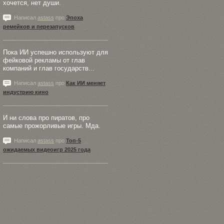
хочется, нет души.
Написал
astass
про
Эпоха
ремейков и перезапусков
Пока ИИ успешно используют для
фейковой рекламы от глав
компаний и глав государств...
Написал
astass
про
Как ИИ меняет
индустрию кино
И ни слова про пиратов, про
самые прожорливые игры. Мда.
Написал
astass
про
Топ-5
ожидаемых видеоигр 2025 года