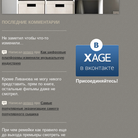
ПОСЛЕДНИЕ КОММЕНТАРИИ
Не заметил чтобы что-то
изменили...
Написал
astass
про
Как цифровые
платформы изменили музыкальную
индустрию
Кроме Ливанова не могу никого
Присоединяйтесь!
представить, прям по книге,
остальные фильмы даже не
смотрел.
Написал
astass
про
Самые
популярные экранизации самого
популярного сыщика
При чем ремейки как правило еще
до выхода премьеры смотреть не