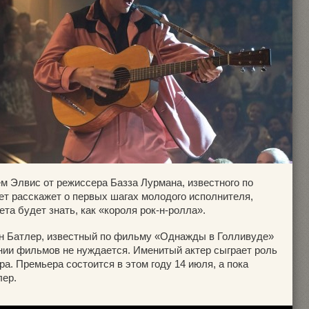
м Элвис от режиссера Базза Лурмана, известного по
ет расскажет о первых шагах молодого исполнителя,
та будет знать, как «короля рок-н-ролла».
н Батлер, известный по фильму «Однажды в Голливуде»
ании фильмов не нуждается. Именитый актер сыграет роль
. Премьера состоится в этом году 14 июля, а пока
ер.