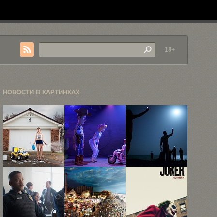
18+
НОВОСТИ В КАРТИНКАХ
«Назад в
В
Победители
детство»,
финальном
престижного
или как ...
трейлере
фотоконкурса
«Истории
World Press
игрушек ...
...