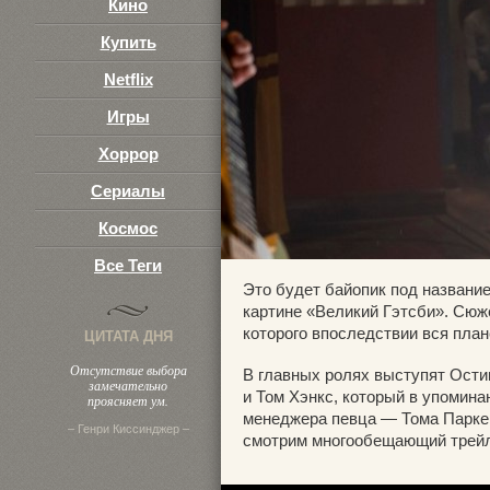
Кино
Купить
Netflix
Игры
Хоррор
Сериалы
Космос
Все Теги
Это будет байопик под название
картине «Великий Гэтсби». Сюж
которого впоследствии вся плане
ЦИТАТА ДНЯ
Отсутствие выбора
В главных ролях выступят Ости
замечательно
и Том Хэнкс, который в упомин
проясняет ум.
менеджера певца — Тома Паркера
– Генри Киссинджер –
смотрим многообещающий трейл