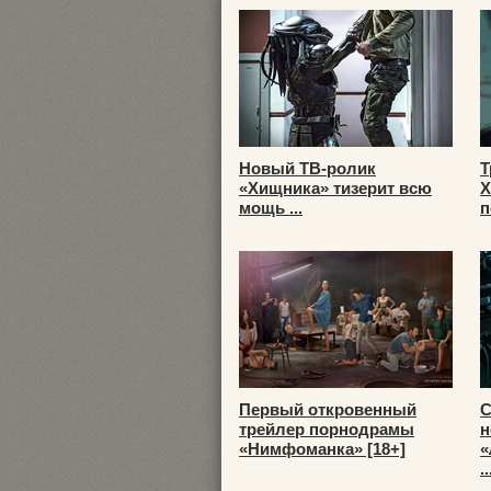
Новый ТВ-ролик
Т
«Хищника» тизерит всю
Х
мощь ...
п
Первый откровенный
С
трейлер порнодрамы
н
«Нимфоманка» [18+]
«
..