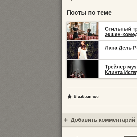
Посты по теме
Стильный тр
экшен-комед
Лана Дель Р
Трейлер муз
Клинта Иств
В избранное
Добавить комментарий