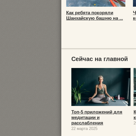
Как ребята покоряли
Ч
Шанхайскую башню на ...
к
Сейчас на главной
Топ-5 приложений для
медитации и
расслабления
2
22 марта 2025