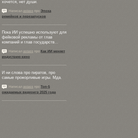
хочется, нет души.
Написал
astass
про
Эпоха
ремейков и перезапусков
Пока ИИ успешно используют для
фейковой рекламы от глав
компаний и глав государств...
Написал
astass
про
Как ИИ меняет
индустрию кино
И ни слова про пиратов, про
самые прожорливые игры. Мда.
Написал
astass
про
Топ-5
ожидаемых видеоигр 2025 года