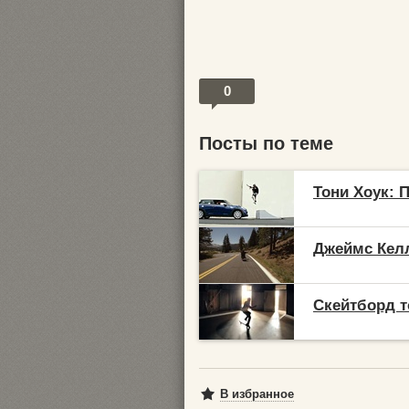
0
Посты по теме
Тони Хоук: 
Джеймс Келл
Скейтборд т
В избранное