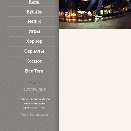
Кино
Купить
Netflix
Игры
Хоррор
Сериалы
Космос
Все Теги
ЦИТАТА ДНЯ
Отсутствие выбора
замечательно
проясняет ум.
– Генри Киссинджер –