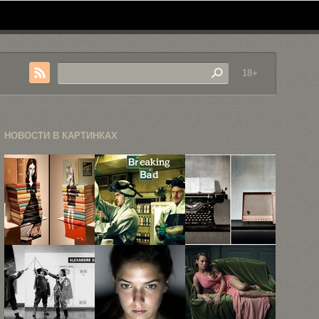
18+
НОВОСТИ В КАРТИНКАХ
Старые
20 картинок
Старые
книги как
GIF из
реликвии,
средство
сериала ...
или история
самовыражения
нашего ...