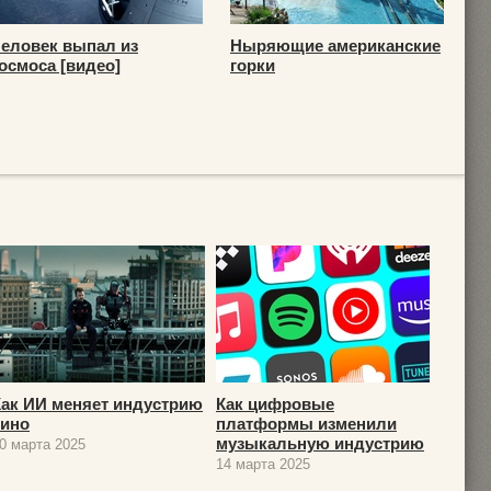
еловек выпал из
Ныряющие американские
осмоса [видео]
горки
Как ИИ меняет индустрию
Как цифровые
кино
платформы изменили
музыкальную индустрию
0 марта 2025
14 марта 2025