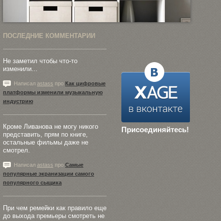
ПОСЛЕДНИЕ КОММЕНТАРИИ
Не заметил чтобы что-то
изменили...
Написал
astass
про
Как цифровые
платформы изменили музыкальную
индустрию
Кроме Ливанова не могу никого
Присоединяйтесь!
представить, прям по книге,
остальные фильмы даже не
смотрел.
Написал
astass
про
Самые
популярные экранизации самого
популярного сыщика
При чем ремейки как правило еще
до выхода премьеры смотреть не