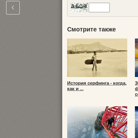
Смотрите также
История серфинга - когда,
3
как и ...
ф
с