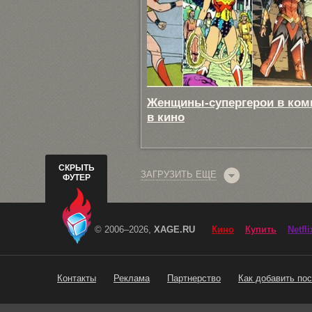
Женщины-супергерои в ком
в кино
СКРЫТЬ
ЗАГРУЗИТЬ ЕЩЕ
ФУТЕР
© 2006–2026,
XAGE.RU
Кино
Купить
Netfli
Контакты
Реклама
Партнерство
Как добавить пос