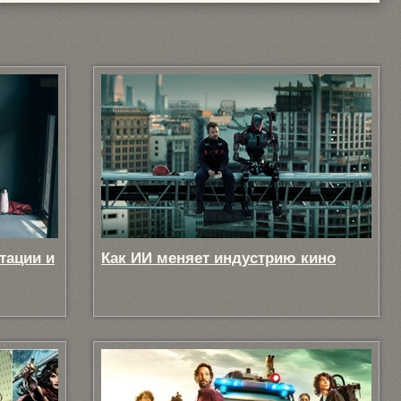
тации и
Как ИИ меняет индустрию кино