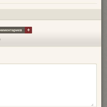
+
омментариев
а