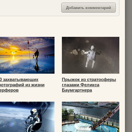
0 захватывающих
Прыжок из стратосферы
отографий из жизни
глазами Феликса
ерферов
Баумгартнера