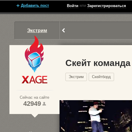
Добавить пост
или
Войти
Зарегистрироваться
Экстрим
Скейт команда
Экстрим
Скейтборд
Xage.ru
Сейчас на сайте
42949
1