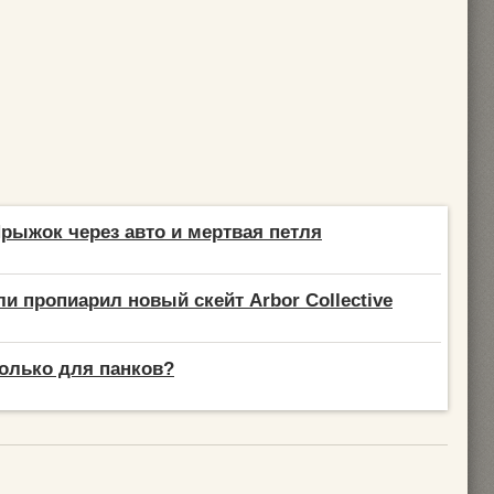
Прыжок через авто и мертвая петля
и пропиарил новый скейт Arbor Collective
олько для панков?