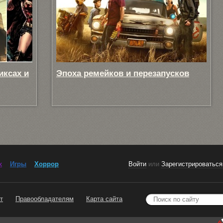
иксах и
Эпоха ремейков и перезапусков
x
Игры
Хоррор
Войти
или
Зарегистрироваться
т
Правообладателям
Карта сайта