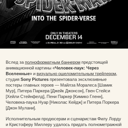
Вслед за
полноформатным баннером
предстоящей
анимационной картины «
Человек-паук: Через
Вселенные
» и
визуально ошеломительным трейлером
,
студия
Sony Pictures
презентовала эксклюзивные
постеры главных героев — Майлза Моралеса [Шамик
Мур], Питера Паркера [Джейк Джонсон], Гвен Стейси
[Хейли Стейнфелд], Пени Паркер [Кимико Гленн],
Человека-паука Нуар [Николас Кейдж] и Питера Поркера
[Джон Мулани].
Исполнительным продюсерам и сценаристам Филу Лорду
и Кристоферу Миллеру удалось придать полнометражной