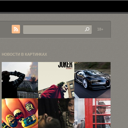
18+
НОВОСТИ В КАРТИНКАХ
Пожар в
«Джокер»,
Невероятный
соборе Нотр-
«Ирландец»
Bugatti
Дам-де-Пари
и «Однажды
Chiron за
в ...
в ...
€2,4 ...