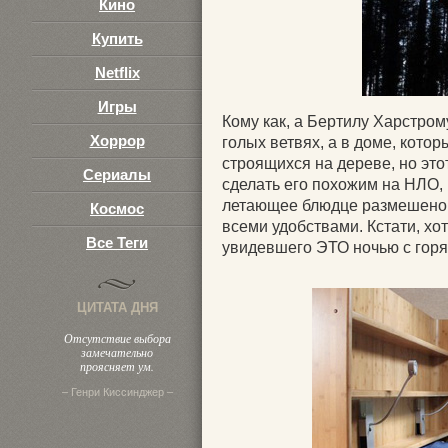
Кино
Купить
Netflix
Игры
Кому как, а Бертилу Харстром
Хоррор
голых ветвях, а в доме, кото
строящихся на дереве, но это
Сериалы
сделать его похожим на НЛО,
летающее блюдце размешено 
Космос
всеми удобствами. Кстати, хо
Все Теги
увидевшего ЭТО ночью с горя
ЦИТАТА ДНЯ
Отсутствие выбора
замечательно
проясняет ум.
– Генри Киссинджер –