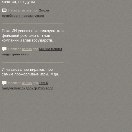
хочется, нет души.
Написал
astass
про
Эпоха
ремейков и перезапусков
Пока ИИ успешно используют для
фейковой рекламы от глав
компаний и глав государств...
Написал
astass
про
Как ИИ меняет
индустрию кино
И ни слова про пиратов, про
самые прожорливые игры. Мда.
Написал
astass
про
Топ-5
ожидаемых видеоигр 2025 года