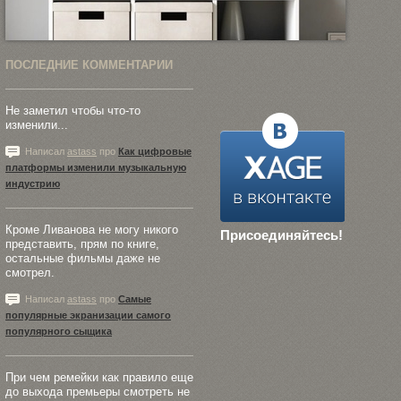
ПОСЛЕДНИЕ КОММЕНТАРИИ
Не заметил чтобы что-то
изменили...
Написал
astass
про
Как цифровые
платформы изменили музыкальную
индустрию
Кроме Ливанова не могу никого
Присоединяйтесь!
представить, прям по книге,
остальные фильмы даже не
смотрел.
Написал
astass
про
Самые
популярные экранизации самого
популярного сыщика
При чем ремейки как правило еще
до выхода премьеры смотреть не