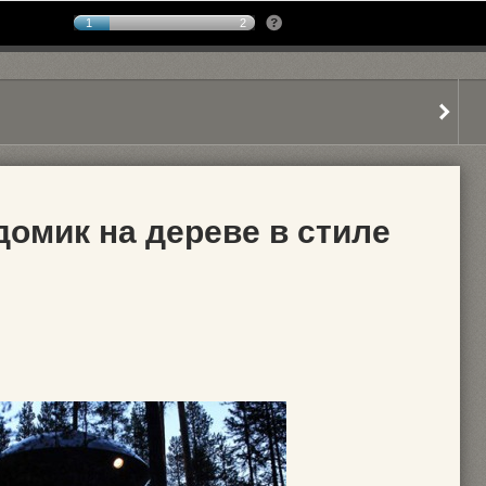
1
2
омик на дереве в стиле