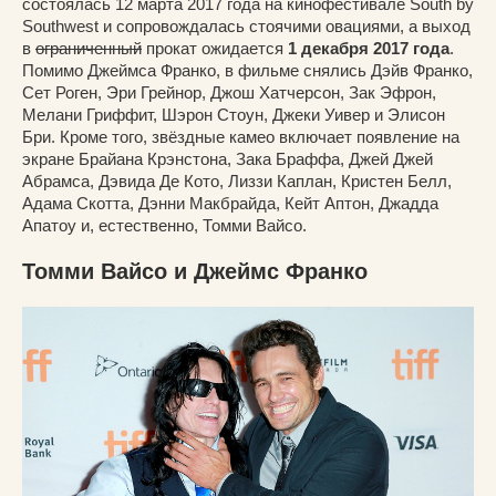
состоялась 12 марта 2017 года на кинофестивале South by
Southwest и сопровождалась стоячими овациями, а выход
в
ограниченный
прокат ожидается
1 декабря 2017 года
.
Помимо Джеймса Франко, в фильме снялись Дэйв Франко,
Сет Роген, Эри Грейнор, Джош Хатчерсон, Зак Эфрон,
Мелани Гриффит, Шэрон Стоун, Джеки Уивер и Элисон
Бри. Кроме того, звёздные камео включает появление на
экране Брайана Крэнстона, Зака Браффа, Джей Джей
Абрамса, Дэвида Де Кото, Лиззи Каплан, Кристен Белл,
Адама Скотта, Дэнни Макбрайда, Кейт Аптон, Джадда
Апатоу и, естественно, Томми Вайсо.
Томми Вайсо и Джеймс Франко