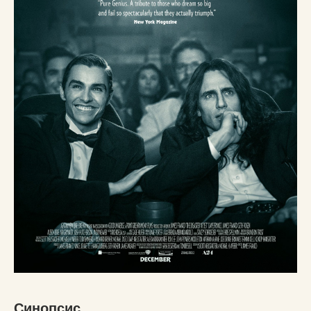
Синопсис