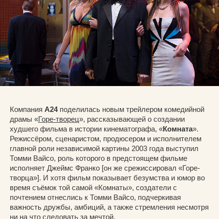
Компания
A24
поделилась новым трейлером комедийной
драмы «
Горе-творец
», рассказывающей о создании
худшего фильма в истории кинематографа, «
Комната
».
Режиссёром, сценаристом, продюсером и исполнителем
главной роли независимой картины 2003 года выступил
Томми Вайсо, роль которого в предстоящем фильме
исполняет Джеймс Франко [он же срежиссировал «Горе-
творца»]. И хотя фильм показывает безумства и юмор во
время съёмок той самой «Комнаты», создатели с
почтением отнеслись к Томми Вайсо, подчеркивая
важность дружбы, амбиций, а также стремления несмотря
ни на что следовать за мечтой.