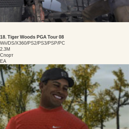
18. Tiger Woods PGA Tour 08
Wii/DS/X360/PS2/PS3/PSP/PC
2.3M
Спорт
EA