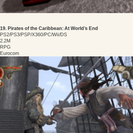
19. Pirates of the Caribbean: At World’s End
PS2/PS3/PSP/X360/PC/Wii/DS
2.2M
RPG
Eurocom