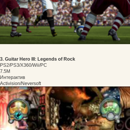
3. Guitar Hero III: Legends of Rock
PS2/PS3/X360/Wii/PC
7.5M
Интерактив
Activision/Neversoft