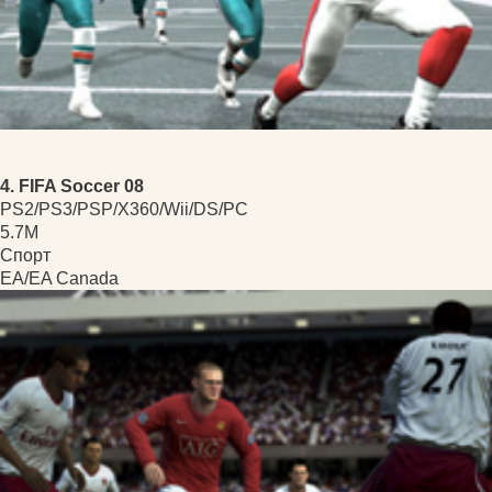
4. FIFA Soccer 08
PS2/PS3/PSP/X360/Wii/DS/PC
5.7M
Спорт
EA/EA Canada