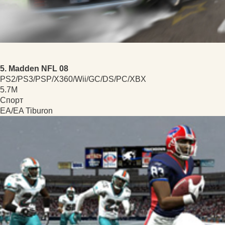
5. Madden NFL 08
PS2/PS3/PSP/X360/Wii/GC/DS/PC/XBX
5.7M
Спорт
EA/EA Tiburon