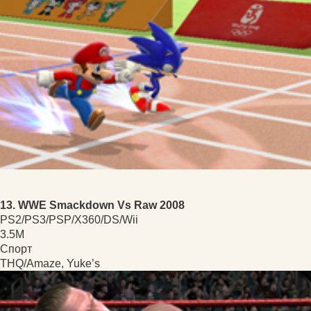
13. WWE Smackdown Vs Raw 2008
PS2/PS3/PSP/X360/DS/Wii
3.5M
Спорт
THQ/Amaze, Yuke’s