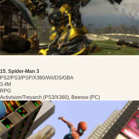
15. Spider-Man 3
PS2/PS3/PSP/X360/Wii/DS/GBA
3.4M
RPG
Activision/Treyarch (PS3/X360), Beenox (PC)