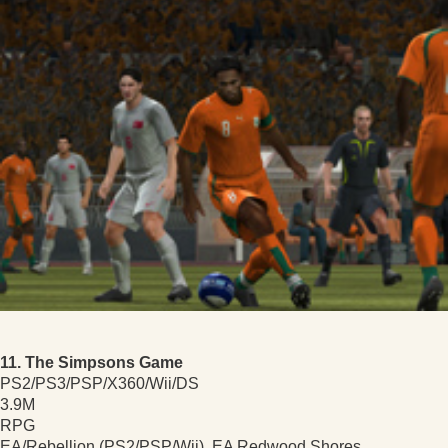
11. The Simpsons Game
PS2/PS3/PSP/X360/Wii/DS
3.9M
RPG
EA/Rebellion (PS2/PSP/Wii), EA Redwood Shores