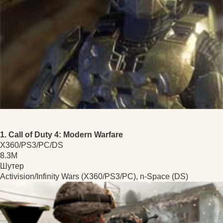
1. Call of Duty 4: Modern Warfare
X360/PS3/PC/DS
8.3M
Шутер
Activision/Infinity Wars (X360/PS3/PC), n-Space (DS)