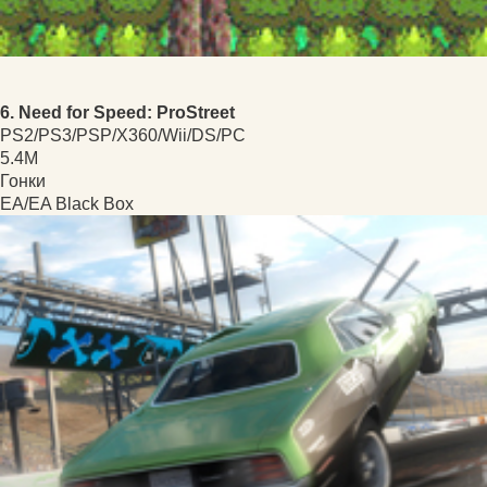
6. Need for Speed: ProStreet
PS2/PS3/PSP/X360/Wii/DS/PC
5.4M
Гонки
EA/EA Black Box