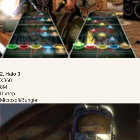
2. Halo 3
X360
8M
Шутер
Microsoft/Bungie