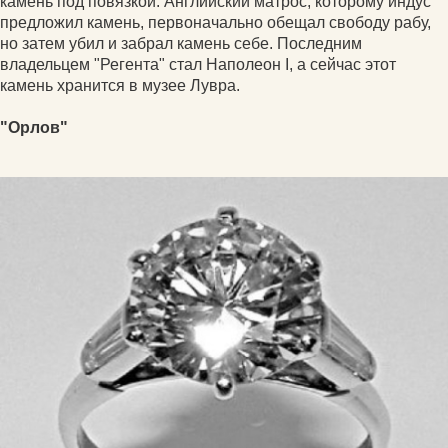
камень под повязкой. Английский матрос, которому индус
предложил камень, первоначально обещал свободу рабу,
но затем убил и забрал камень себе. Последним
владельцем "Регента" стал Наполеон I, а сейчас этот
камень хранится в музее Лувра.
"Орлов"