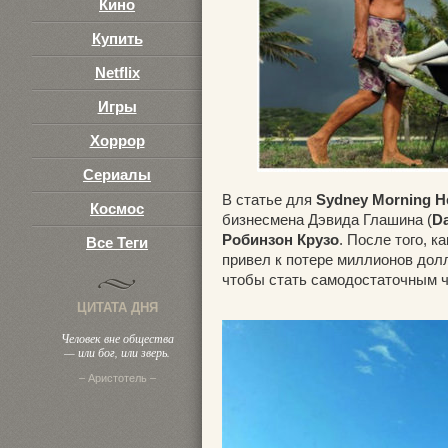
Кино
Купить
Netflix
Игры
Хоррор
Сериалы
В статье для
Sydney Morning H
Космос
бизнесмена Дэвида Глашина (
Da
Робинзон Крузо
. После того, к
Все Теги
привел к потере миллионов долл
чтобы стать самодостаточным 
ЦИТАТА ДНЯ
Человек вне общества
— или бог, или зверь.
– Аристотель –