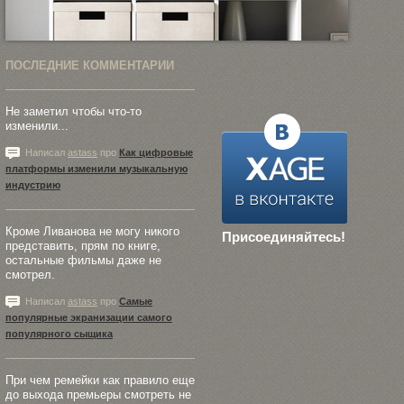
ПОСЛЕДНИЕ КОММЕНТАРИИ
Не заметил чтобы что-то
изменили...
Написал
astass
про
Как цифровые
платформы изменили музыкальную
индустрию
Кроме Ливанова не могу никого
Присоединяйтесь!
представить, прям по книге,
остальные фильмы даже не
смотрел.
Написал
astass
про
Самые
популярные экранизации самого
популярного сыщика
При чем ремейки как правило еще
до выхода премьеры смотреть не