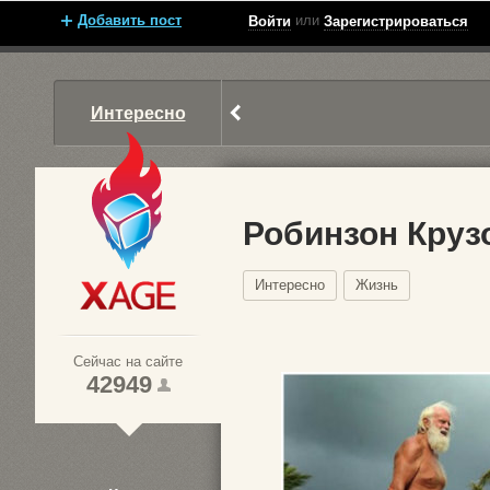
Добавить пост
или
Войти
Зарегистрироваться
Интересно
Робинзон Круз
Интересно
Жизнь
Xage.ru
Сейчас на сайте
42949
1