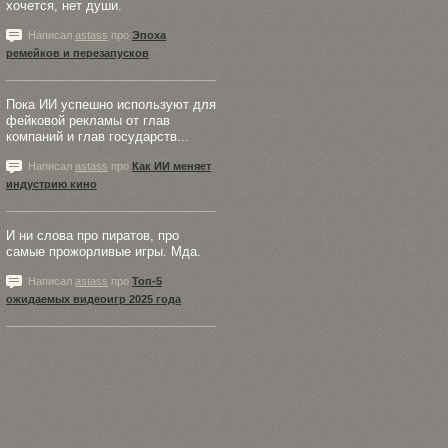
хочется, нет души.
Написал
astass
про
Эпоха
ремейков и перезапусков
Пока ИИ успешно используют для
фейковой рекламы от глав
компаний и глав государств...
Написал
astass
про
Как ИИ меняет
индустрию кино
И ни слова про пиратов, про
самые прожорливые игры. Мда.
Написал
astass
про
Топ-5
ожидаемых видеоигр 2025 года