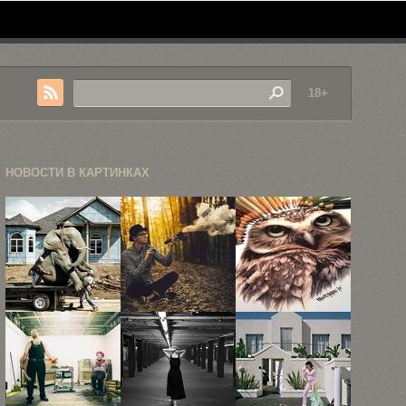
18+
НОВОСТИ В КАРТИНКАХ
Концептуальные
Концептуальная
Фотореалистичные
фотографии
фотография
иллюстрации
Эндрю
Логана
Карлы
Мартина
Зиллмера
Миалинн