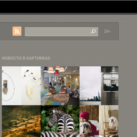
18+
НОВОСТИ В КАРТИНКАХ
«Пуховые
5
Небольшая
чудеса»
невероятных
прогулка по
Криса
офисов
улицам Нью-
Мейнарда
Google
Йорка