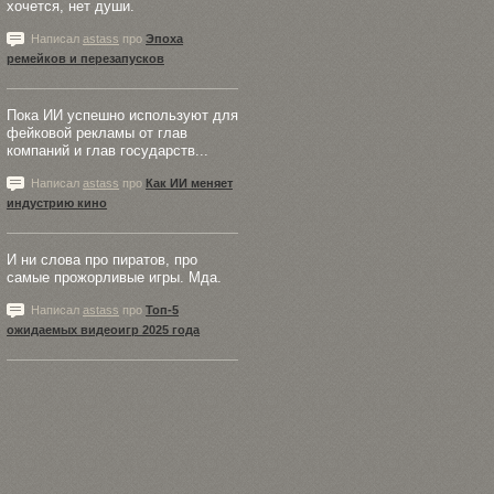
хочется, нет души.
Написал
astass
про
Эпоха
ремейков и перезапусков
Пока ИИ успешно используют для
фейковой рекламы от глав
компаний и глав государств...
Написал
astass
про
Как ИИ меняет
индустрию кино
И ни слова про пиратов, про
самые прожорливые игры. Мда.
Написал
astass
про
Топ-5
ожидаемых видеоигр 2025 года