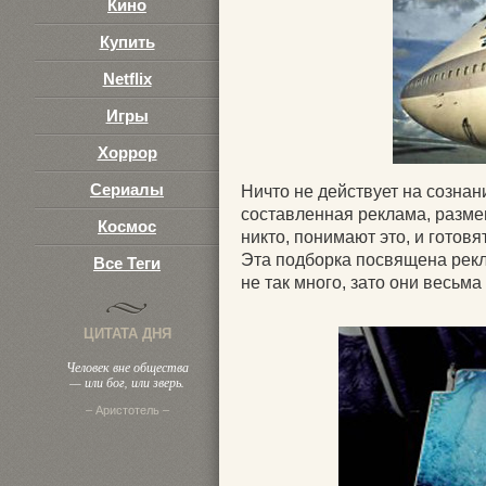
Кино
Купить
Netflix
Игры
Хоррор
Сериалы
Ничто не действует на сознан
составленная реклама, разме
Космос
никто, понимают это, и готов
Эта подборка посвящена рекл
Все Теги
не так много, зато они весьм
ЦИТАТА ДНЯ
Человек вне общества
— или бог, или зверь.
– Аристотель –