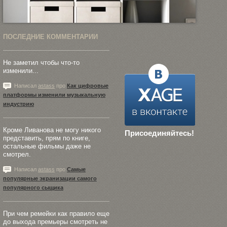
ПОСЛЕДНИЕ КОММЕНТАРИИ
Не заметил чтобы что-то
изменили...
Написал
astass
про
Как цифровые
платформы изменили музыкальную
индустрию
Кроме Ливанова не могу никого
Присоединяйтесь!
представить, прям по книге,
остальные фильмы даже не
смотрел.
Написал
astass
про
Самые
популярные экранизации самого
популярного сыщика
При чем ремейки как правило еще
до выхода премьеры смотреть не