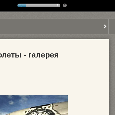
1
2
олеты - галерея