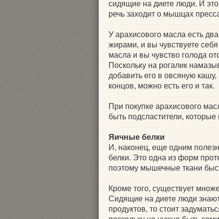
сидящие на диете люди. И это
речь заходит о мышцах пресса
У арахисового масла есть дв
жирами, и вы чувствуете себя
масла и вы чувство голода от
Поскольку на рогалик намазыв
добавить его в овсяную кашу,
концов, можно есть его и так.
При покупке арахисового мас
быть подсластители, которые
Яичные белки
И, наконец, еще одним поле
белки. Это одна из форм про
поэтому мышечные ткани быс
Кроме того, существует множ
Сидящие на диете люди знают
продуктов, то стоит задуматьс