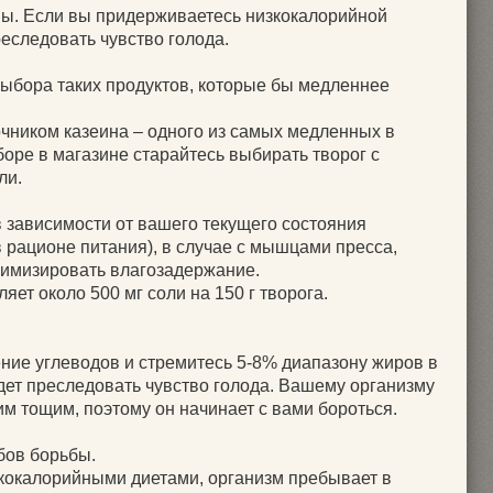
вы. Если вы придерживаетесь низкокалорийной
реследовать чувство голода.
ыбора таких продуктов, которые бы медленнее
очником казеина – одного из самых медленных в
оре в магазине старайтесь выбирать творог с
ли.
(в зависимости от вашего текущего состояния
в рационе питания), в случае с мышцами пресса,
имизировать влагозадержание.
ет около 500 мг соли на 150 г творога.
ние углеводов и стремитесь 5-8% диапазону жиров в
удет преследовать чувство голода. Вашему организму
им тощим, поэтому он начинает с вами бороться.
обов борьбы.
зкокалорийными диетами, организм пребывает в