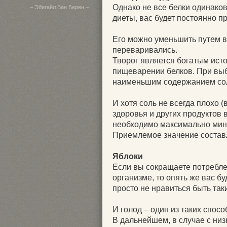
Однако не все белки одинако
– Эбигайл Ван Берен –
диеты, вас будет постоянно п
Его можно уменьшить путем в
переваривались.
Творог является богатым ист
пищеварении белков. При выб
наименьшим содержанием со
И хотя соль не всегда плохо 
здоровья и других продуктов 
необходимо максимально мин
Приемлемое значение составля
Яблоки
Если вы сокращаете потребле
организме, то опять же вас б
просто не нравиться быть так
И голод – один из таких спос
В дальнейшем, в случае с ни