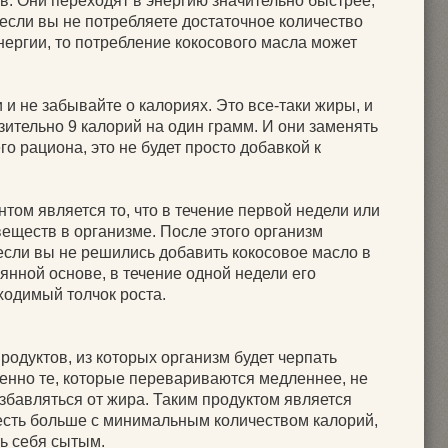
в. Они переходят в энергию значительно быстрее,
 если вы не потребляете достаточное количество
нергии, то потребление кокосового масла может
и не забывайте о калориях. Это все-таки жиры, и
ительно 9 калорий на один грамм. И они заменять
о рациона, это не будет просто добавкой к
ом является то, что в течение первой недели или
 веществ в организме. После этого организм
если вы не решились добавить кокосовое масло в
янной основе, в течение одной недели его
ходимый толчок роста.
продуктов, из которых организм будет черпать
енно те, которые перевариваются медленнее, не
збавляться от жира. Таким продуктом является
есть больше с минимальным количеством калорий,
ть себя сытым.