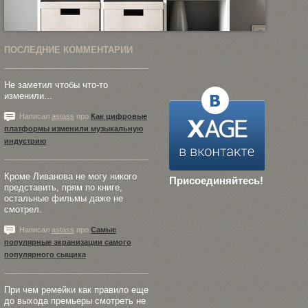
ПОСЛЕДНИЕ КОММЕНТАРИИ
Не заметил чтобы что-то
изменили...
Написал
astass
про
Как цифровые
платформы изменили музыкальную
индустрию
Кроме Ливанова не могу никого
Присоединяйтесь!
представить, прям по книге,
остальные фильмы даже не
смотрел.
Написал
astass
про
Самые
популярные экранизации самого
популярного сыщика
При чем ремейки как правило еще
до выхода премьеры смотреть не