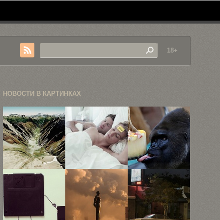
18+
НОВОСТИ В КАРТИНКАХ
Скриншоты
Лучшая
«Остынь»
Google Earth
реклама за
превратили
апрель
в ...