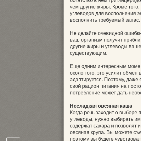
богатство в нем триглицеридо
чем другие жиры. Кроме того,
углеводов для восполнения э
восполнить требуемый запас.
Не делайте очевидной ошибки 
ваш организм получит приблиз
другие жиры и углеводы вашег
существующим.
Еще одним интересным момент
около того, это усилит обмен
адаптируется. Поэтому, даже 
свой рацион питания на посто
потребление может дать необ
Несладкая овсяная каша
Когда речь заходит о выборе 
углеводы, нужно выбирать им
содержат сахара и позволят и
овсяная крупа. Вы можете съ
поэтому вы будете чувствова