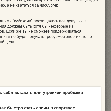
 пядей во лбу, чтобы приготовить яйца, это еще один
ю, а не хвататься за чисбургер.
вашими "кубиками" восхищались все девушки, в
ния должны быть хотя бы некоторые из
ов. Если же вы не сможете придерживаться
анизм не будет получать требуемой энергии, то не
ой цели.
ть себя вставать для утренней пробежки
Как быстро стать своим в спортзале.