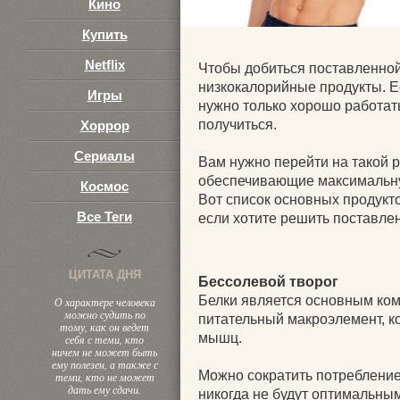
Кино
Купить
Netflix
Чтобы добиться поставленной 
низкокалорийные продукты. Ес
Игры
нужно только хорошо работать
получиться.
Хоррор
Сериалы
Вам нужно перейти на такой 
обеспечивающие максимальну
Космос
Вот список основных продукто
Все Теги
если хотите решить поставлен
ЦИТАТА ДНЯ
Бессолевой творог
Белки является основным ком
О характере человека
можно судить по
питательный макроэлемент, к
тому, как он ведет
мышц.
себя с теми, кто
ничем не может быть
ему полезен, а также с
Можно сократить потребление
теми, кто не может
дать ему сдачи.
никогда не будут оптимальны