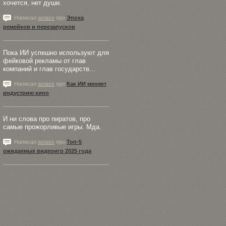
хочется, нет души.
Написал
astass
про
Эпоха
ремейков и перезапусков
Пока ИИ успешно используют для
фейковой рекламы от глав
компаний и глав государств...
Написал
astass
про
Как ИИ меняет
индустрию кино
И ни слова про пиратов, про
самые прожорливые игры. Мда.
Написал
astass
про
Топ-5
ожидаемых видеоигр 2025 года