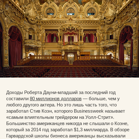
Доходы Роберта Дауни-младший за последний год
составили
80 миллионов долларов
— больше, чем у
любого другого актера. Но это лишь часть того, что
заработал Стив Коэн, которого Businessweek называет
«самым влиятельным трейдером на Уолл-Стрит».
Большинство американцев никогда не слышали о Коэне,
который за 2014 год заработал $1,3 миллиарда. В обзоре
Гарвардской школы бизнеса американцы высказывали