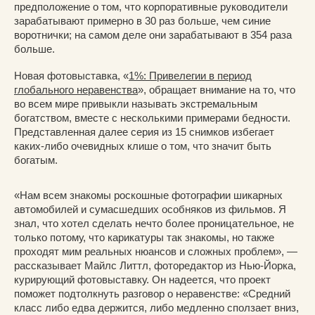
предположение о том, что корпоративные руководители
зарабатывают примерно в 30 раз больше, чем синие
воротнички; на самом деле они зарабатывают в 354 раза
больше.
Новая фотовыставка, «
1%: Привелегии в период
глобального неравенства
», обращает внимание на то, что
во всем мире привыкли называть экстремальным
богатством, вместе с несколькими примерами бедности.
Представленная далее серия из 15 снимков избегает
каких-либо очевидных клише о том, что значит быть
богатым.
«Нам всем знакомы роскошные фотографии шикарных
автомобилей и сумасшедших особняков из фильмов. Я
знал, что хотел сделать нечто более проницательное, не
только потому, что карикатуры так знакомы, но также
проходят мим реальных нюансов и сложных проблем», —
рассказывает Майлс Литтл, фоторедактор из Нью-Йорка,
курирующий фотовыставку. Он надеется, что проект
поможет подтолкнуть разговор о неравенстве: «Средний
класс либо едва держится, либо медленно сползает вниз,