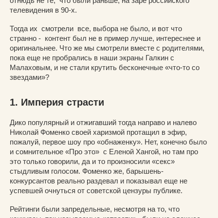
отнюдь не те, что были раньше, на заре российского
телевидения в 90-х.
Тогда их смотрели все, выбора не было, и вот что
странно - контент был не в пример лучше, интереснее и
оригинальнее. Что же мы смотрели вместе с родителями,
пока еще не пробрались в наши экраны Галкин с
Малаховым, и не стали крутить бесконечные «что-то со
звездами»?
1. Империя страсти
Дико популярный и отжигавший тогда направо и налево
Николай Фоменко своей харизмой протащил в эфир,
пожалуй, первое шоу про «обнаженку». Нет, конечно было
и сомнительное «Про это» с Еленой Хангой, но там про
это только говорили, да и то произносили «секс»
стыдливым голосом. Фоменко же, барышень-
конкурсантов реально раздевал и показывал еще не
успевшей очнуться от советской цензуры публике.
Рейтинги были запредельные, несмотря на то, что