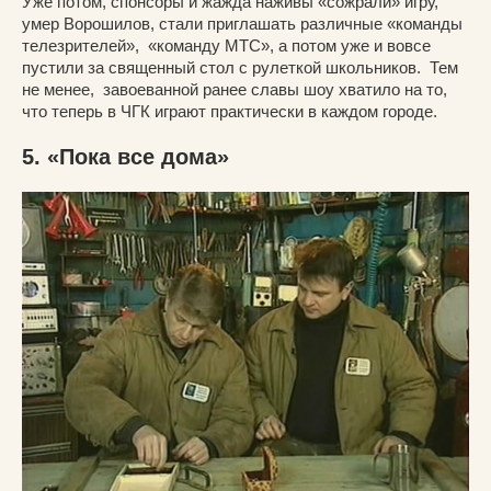
Уже потом, спонсоры и жажда наживы «сожрали» игру,
умер Ворошилов, стали приглашать различные «команды
телезрителей», «команду МТС», а потом уже и вовсе
пустили за священный стол с рулеткой школьников. Тем
не менее, завоеванной ранее славы шоу хватило на то,
что теперь в ЧГК играют практически в каждом городе.
5. «Пока все дома»