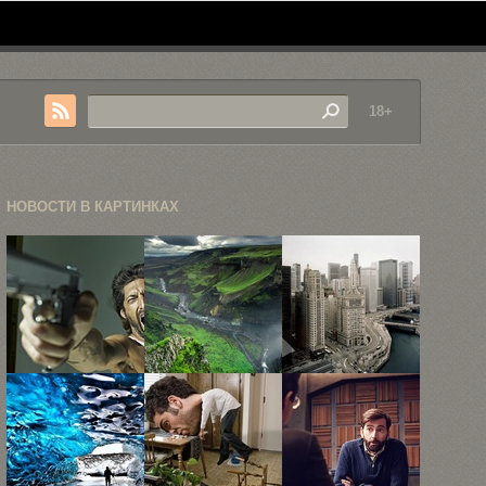
18+
НОВОСТИ В КАРТИНКАХ
Знаменитости
«Пробуждение
Прекрасные
глазами Рика
Севера», или
городские
Геста
невообразимые
пейзажи
пейзажи ...
Алекса
Фрадкина