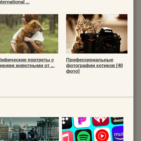
nternational ...
ифические портреты с
Профессиональные
икими животными от ...
фотографии котиков [40
фото]