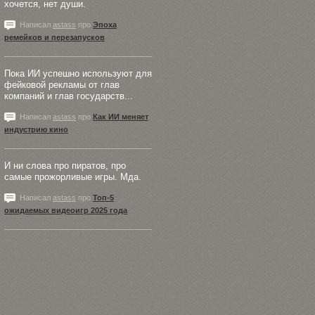
хочется, нет души.
Написал
astass
про
Эпоха
ремейков и перезапусков
Пока ИИ успешно используют для
фейковой рекламы от глав
компаний и глав государств...
Написал
astass
про
Как ИИ меняет
индустрию кино
И ни слова про пиратов, про
самые прожорливые игры. Мда.
Написал
astass
про
Топ-5
ожидаемых видеоигр 2025 года