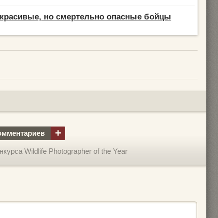
красивые, но смертельно опасные бойцы
+
омментариев
рса Wildlife Photographer of the Year