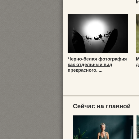
I
Черно-белая фотография
М
как отдельный вид
д
прекрасного. ...
Сейчас на главной