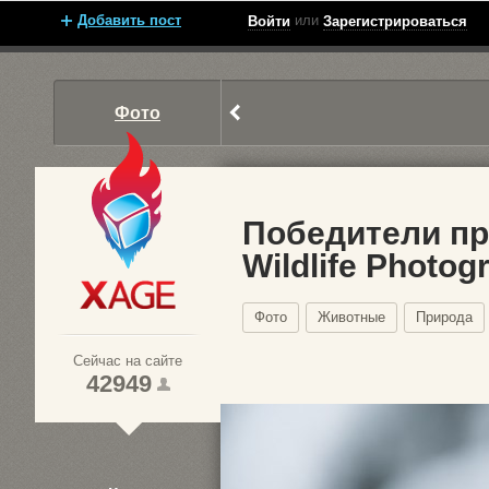
Добавить пост
или
Войти
Зарегистрироваться
Фото
Победители пр
Wildlife Photog
Xage.ru
Фото
Животные
Природа
Сейчас на сайте
42949
1