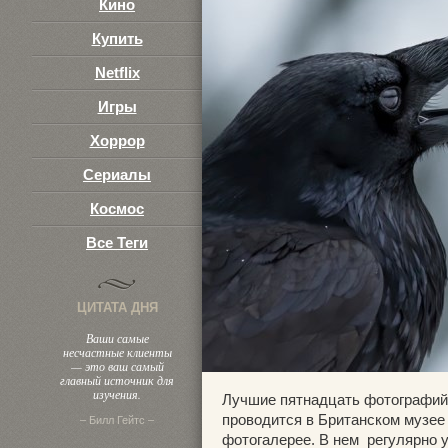
Кино
Купить
Netflix
Игры
Хоррор
Сериалы
Космос
Все Теги
ЦИТАТА ДНЯ
Ваши самые
несчастные клиенты
— это ваш самый
главный источник для
изучения.
Лучшие пятнадцать фотографий 
проводится в Британском музее
– Билл Гейтс –
фотогалерее. В нем регулярно у