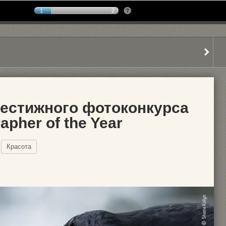
1
2
естижного фотоконкурса
rapher of the Year
Красота