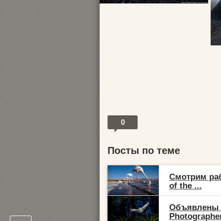
0
Посты по теме
Смотрим раб
of the ...
Объявлены п
Photographe