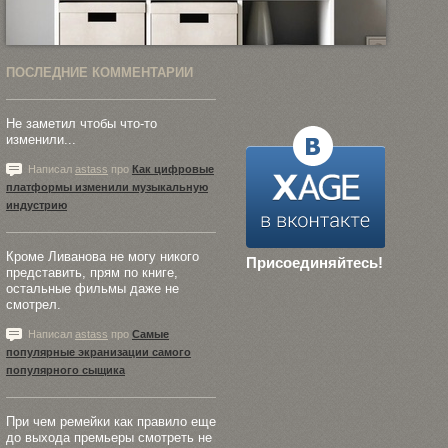
ПОСЛЕДНИЕ КОММЕНТАРИИ
Не заметил чтобы что-то
изменили...
Написал
astass
про
Как цифровые
платформы изменили музыкальную
индустрию
Кроме Ливанова не могу никого
Присоединяйтесь!
представить, прям по книге,
остальные фильмы даже не
смотрел.
Написал
astass
про
Самые
популярные экранизации самого
популярного сыщика
При чем ремейки как правило еще
до выхода премьеры смотреть не