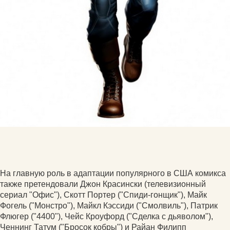
На главную роль в адаптации популярного в США комикса
также претендовали Джон Красински (телевизионный
сериал "Офис"), Скотт Портер ("Спиди-гонщик"), Майк
Фогель ("Монстро"), Майкл Кэссиди ("Смолвиль"), Патрик
Флюгер ("4400"), Чейс Кроуфорд ("Сделка с дьяволом"),
Ченнинг Татум ("Бросок кобры") и Райан Филипп