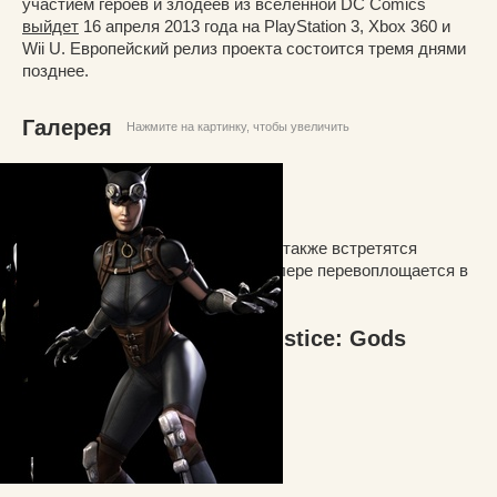
участием героев и злодеев из вселенной DC Comics
выйдет
16 апреля 2013 года на PlayStation 3, Xbox 360 и
Wii U. Европейский релиз проекта состоится тремя днями
позднее.
Галерея
Нажмите на картинку, чтобы увеличить
В числе игровых персонажей нам также встретятся
Зеленый фонарь, который в трейлере перевоплощается в
Желтого фонаря, и Дезстроук.
Сюжетный трейлер Injustice: Gods
Among Us: