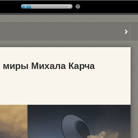
1
2
 миры Михала Карча