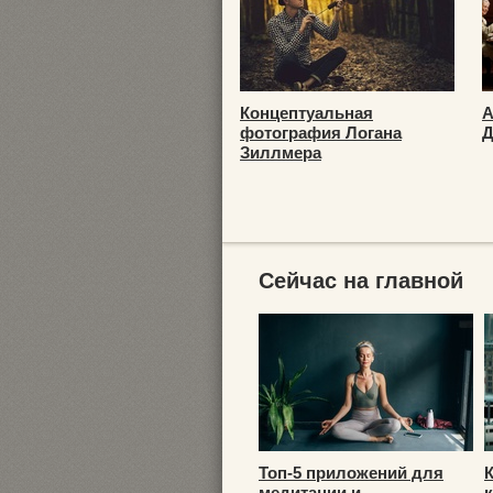
Концептуальная
А
фотография Логана
Д
Зиллмера
Сейчас на главной
Топ-5 приложений для
медитации и