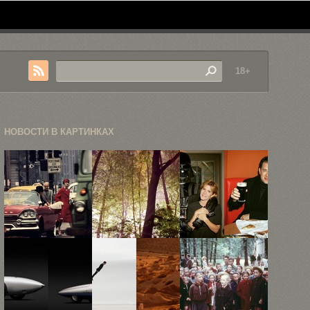
18+
НОВОСТИ В КАРТИНКАХ
Ретроспектива
Пейзажи Яна
Как
карьеры
Корнстедта
выглядели
легендарного
знаменитости
Уильяма
в 1990-е ...
Кляйна ...