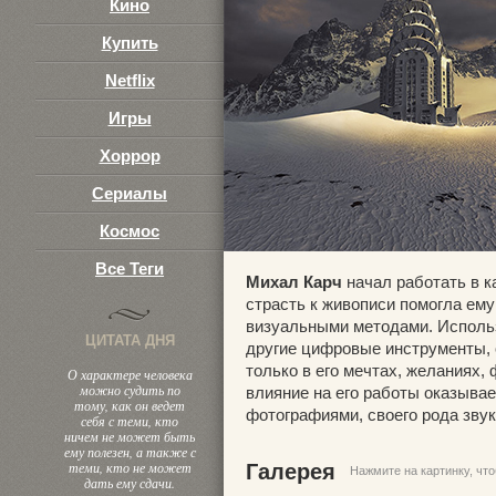
Кино
Купить
Netflix
Игры
Хоррор
Сериалы
Космос
Все Теги
Михал Карч
начал работать в ка
страсть к живописи помогла ему
визуальными методами. Использ
ЦИТАТА ДНЯ
другие цифровые инструменты, 
только в его мечтах, желаниях,
О характере человека
можно судить по
влияние на его работы оказыва
тому, как он ведет
фотографиями, своего рода зву
себя с теми, кто
ничем не может быть
ему полезен, а также с
теми, кто не может
Галерея
Нажмите на картинку, чт
дать ему сдачи.