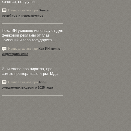
хочется, нет души.
Написал
astass
про
Эпоха
ремейков и перезапусков
Пока ИИ успешно используют для
фейковой рекламы от глав
компаний и глав государств...
Написал
astass
про
Как ИИ меняет
индустрию кино
И ни слова про пиратов, про
самые прожорливые игры. Мда.
Написал
astass
про
Топ-5
ожидаемых видеоигр 2025 года