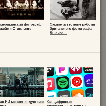
мериканский фотограф
Самые известные работы
жейми Стиллингс
британского фотографа
Льюиса ...
Как ИИ меняет индустрию
Как цифровые
кино
платформы изменили