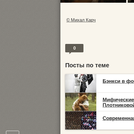
© Михал Карч
0
Посты по теме
Бэнкси в ф
Мифические
Плотниково
Современная