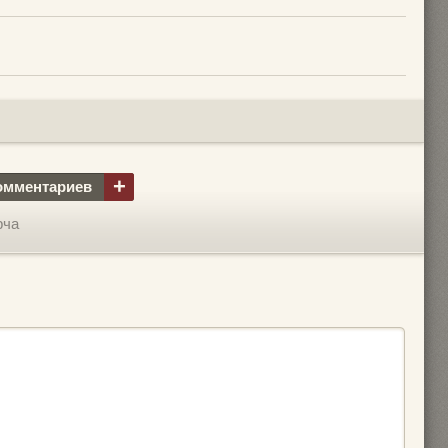
+
омментариев
рча