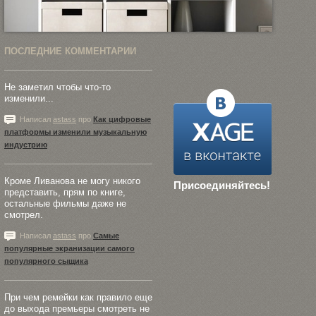
ПОСЛЕДНИЕ КОММЕНТАРИИ
Не заметил чтобы что-то
изменили...
Написал
astass
про
Как цифровые
платформы изменили музыкальную
индустрию
Кроме Ливанова не могу никого
Присоединяйтесь!
представить, прям по книге,
остальные фильмы даже не
смотрел.
Написал
astass
про
Самые
популярные экранизации самого
популярного сыщика
При чем ремейки как правило еще
до выхода премьеры смотреть не