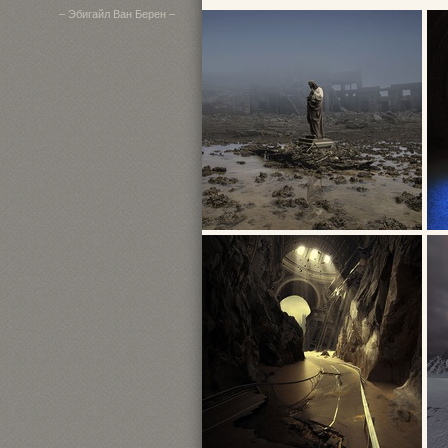
– Эбигайл Ван Берен –