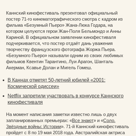
Каннский кинофестиваль презентовал официальный
постер 71-го кинематографического смотра с кадром из
фильма «Безумный Пьеро» Жана-Люка Годара, на
котором целуются герои Жан-Поля Бельмондо и Анны
Кариной. В официальном заявлении кинофестиваля
подчеркивается, что постер отдаёт дань уважения
творчеству французского фотографа Жоржа Пьера.
«Безумного Пьеро» называли одним из своих любимых
фильмов Квентин Тарантино, Луи Арагон, Шанталь
Акерман, Ксавье Долан и Мигель Гомеш.
В Каннах отметят 50-летний юбилей «2001:
Космической одиссеи»
Netflix запретили участвовать в конкурсе Каннского
кинофестиваля
На момент написания заметки известно лишь о двух
запланированных премьерах: «
Все знают
» и «
Соло.
Звёздные войны: Истории
». 71-й Каннский кинофестиваль
пройдет с 8 по 19 мая 2018 года. Австралийская актриса