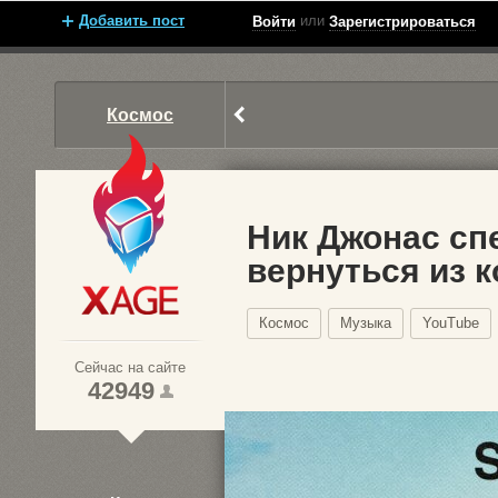
Добавить пост
или
Войти
Зарегистрироваться
Космос
Ник Джонас спе
вернуться из 
Xage.ru
Космос
Музыка
YouTube
Сейчас на сайте
42949
1