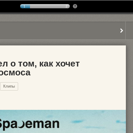
1
2
л о том, как хочет
космоса
Клипы