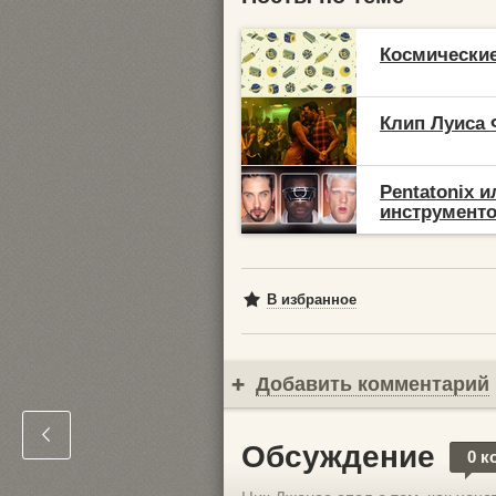
Космические 
Клип Луиса 
Pentatonix 
инструмент
В избранное
Добавить комментарий
Обсуждение
0 к