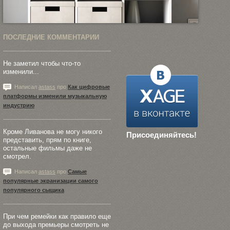
ПОСЛЕДНИЕ КОММЕНТАРИИ
Не заметил чтобы что-то
изменили...
Написал
astass
про
Как цифровые
платформы изменили музыкальную
индустрию
Кроме Ливанова не могу никого
Присоединяйтесь!
представить, прям по книге,
остальные фильмы даже не
смотрел.
Написал
astass
про
Самые
популярные экранизации самого
популярного сыщика
При чем ремейки как правило еще
до выхода премьеры смотреть не