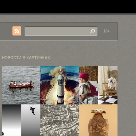
18+
НОВОСТИ В КАРТИНКАХ
Концептуальная
50-летний
Дружба
фотография
юбилей с
маленькой
Фредрика
момента
девочки и
Бродена
старта ...
английского
...