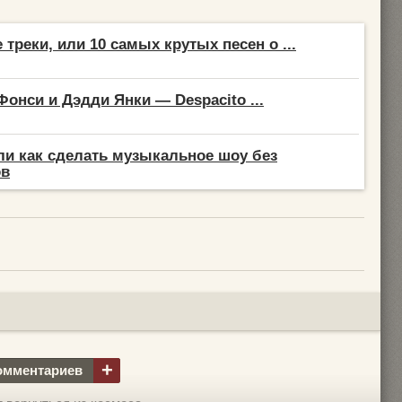
треки, или 10 самых крутых песен о ...
Фонси и Дэдди Янки — Despacito ...
или как сделать музыкальное шоу без
ов
+
омментариев