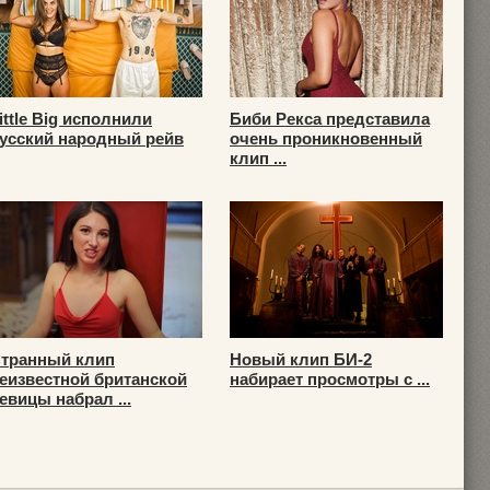
ittle Big исполнили
Биби Рекса представила
усский народный рейв
очень проникновенный
клип ...
транный клип
Новый клип БИ-2
еизвестной британской
набирает просмотры с ...
евицы набрал ...