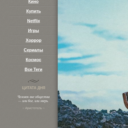
Кино
Купить
Netflix
Игры
Хоррор
Сериалы
Космос
Все Теги
ЦИТАТА ДНЯ
Человек вне общества
— или бог, или зверь.
– Аристотель –