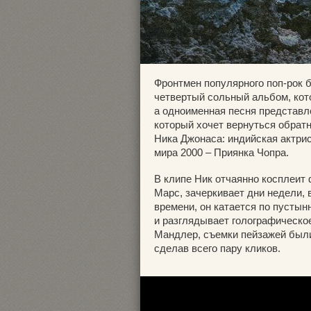
Фронтмен популярного поп-рок 
четвертый сольный альбом, кот
а одноименная песня представле
который хочет вернуться обрат
Ника Джонаса: индийская актри
мира 2000 – Приянка Чопра.
В клипе Ник отчаянно косплеит 
Марс, зачеркивает дни недели,
времени, он катается по пустын
и разглядывает голографическ
Мандлер, съемки пейзажей был
сделав всего пару кликов.