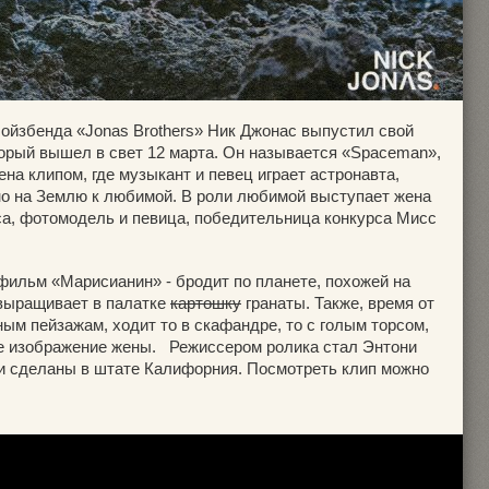
бойзбенда «Jonas Brothers» Ник Джонас выпустил свой
орый вышел в свет 12 марта. Он называется «Spaceman»,
на клипом, где музыкант и певец играет астронавта,
но на Землю к любимой. В роли любимой выступает жена
са, фотомодель и певица, победительница конкурса Мисс
фильм «Марисианин» - бродит по планете, похожей на
 выращивает в палатке
картошку
гранаты. Также, время от
ным пейзажам, ходит то в скафандре, то с голым торсом,
ое изображение жены. Режиссером ролика стал Энтони
и сделаны в штате Калифорния. Посмотреть клип можно