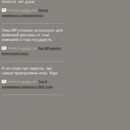
хочется, нет души.
Написал
astass
про
Эпоха
ремейков и перезапусков
Пока ИИ успешно используют для
фейковой рекламы от глав
компаний и глав государств...
Написал
astass
про
Как ИИ меняет
индустрию кино
И ни слова про пиратов, про
самые прожорливые игры. Мда.
Написал
astass
про
Топ-5
ожидаемых видеоигр 2025 года