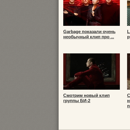
Garbage показали очень
L
необычный клип про ...
р
Смотрим новый клип
С
группы БИ-2
н
п