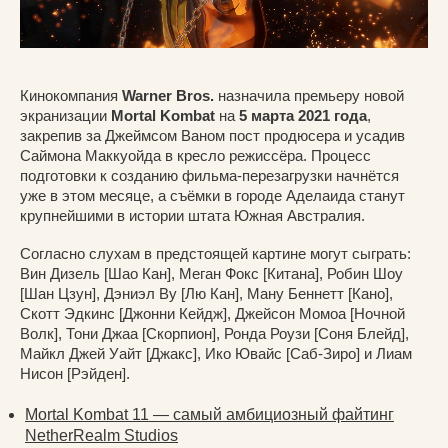
Кинокомпания
Warner Bros.
назначила премьеру новой
экранизации
Mortal Kombat
на
5 марта 2021 года
,
закрепив за Джеймсом Ваном пост продюсера и усадив
Саймона Маккуойда в кресло режиссёра. Процесс
подготовки к созданию фильма-перезагрузки начнётся
уже в этом месяце, а съёмки в городе Аделаида станут
крупнейшими в истории штата Южная Австралия.
Согласно слухам в предстоящей картине могут сыграть:
Вин Дизель [Шао Кан], Меган Фокс [Китана], Робин Шоу
[Шан Цзун], Дэниэл Ву [Лю Кан], Ману Беннетт [Кано],
Скотт Эдкинс [Джонни Кейдж], Джейсон Момоа [Ночной
Волк], Тони Джаа [Скорпион], Ронда Роузи [Соня Блейд],
Майкл Джей Уайт [Джакс], Ико Ювайс [Саб-Зиро] и Лиам
Нисон [Рэйден].
Mortal Kombat 11 — самый амбициозный файтинг
NetherRealm Studios