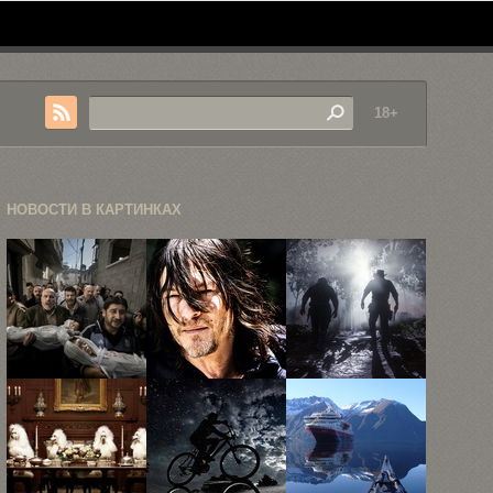
18+
НОВОСТИ В КАРТИНКАХ
Объявлены
26 мрачных
13 новых
победители
портретов
скриншотов
World Press
главных
Red Dead ...
Photo-2013
героев ...