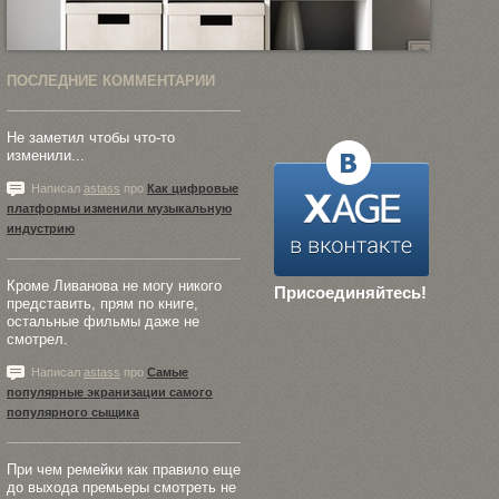
ПОСЛЕДНИЕ КОММЕНТАРИИ
Не заметил чтобы что-то
изменили...
Написал
astass
про
Как цифровые
платформы изменили музыкальную
индустрию
Кроме Ливанова не могу никого
Присоединяйтесь!
представить, прям по книге,
остальные фильмы даже не
смотрел.
Написал
astass
про
Самые
популярные экранизации самого
популярного сыщика
При чем ремейки как правило еще
до выхода премьеры смотреть не