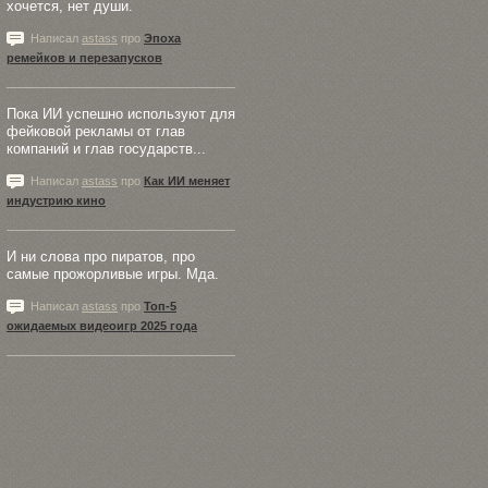
хочется, нет души.
Написал
astass
про
Эпоха
ремейков и перезапусков
Пока ИИ успешно используют для
фейковой рекламы от глав
компаний и глав государств...
Написал
astass
про
Как ИИ меняет
индустрию кино
И ни слова про пиратов, про
самые прожорливые игры. Мда.
Написал
astass
про
Топ-5
ожидаемых видеоигр 2025 года