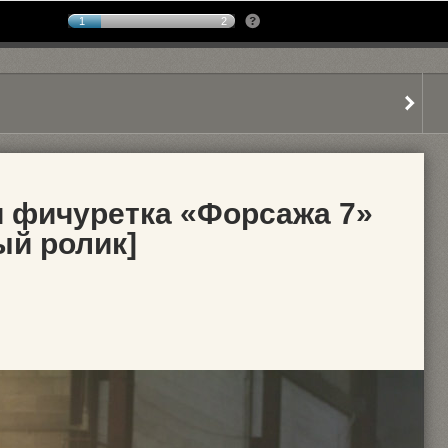
1
2
 фичуретка «Форсажа 7»
ый ролик]