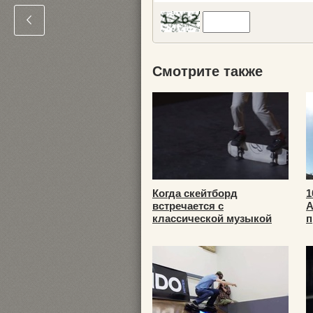
Смотрите также
Когда скейтборд
1
встречается с
А
классической музыкой
п