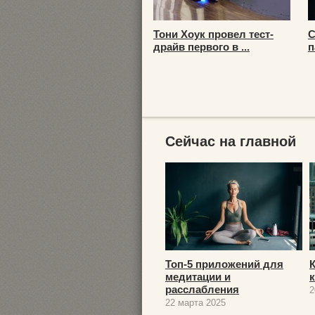
Тони Хоук провел тест-
С
драйв первого в ...
п
Сейчас на главной
Топ-5 приложений для
медитации и
расслабления
2
22 марта 2025