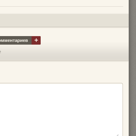
+
омментариев
е