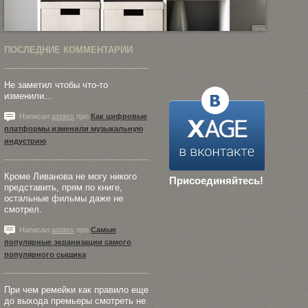
ПОСЛЕДНИЕ КОММЕНТАРИИ
Не заметил чтобы что-то
изменили...
Написал
astass
про
Как цифровые
платформы изменили музыкальную
индустрию
Кроме Ливанова не могу никого
Присоединяйтесь!
представить, прям по книге,
остальные фильмы даже не
смотрел.
Написал
astass
про
Самые
популярные экранизации самого
популярного сыщика
При чем ремейки как правило еще
до выхода премьеры смотреть не