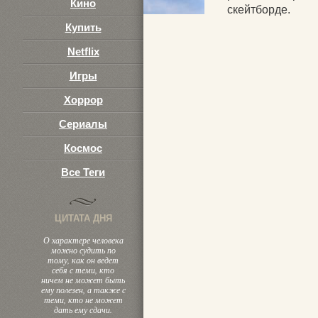
Кино
скейтборде.
Купить
Netflix
Игры
Хоррор
Сериалы
Космос
Все Теги
ЦИТАТА ДНЯ
О характере человека
можно судить по
тому, как он ведет
себя с теми, кто
ничем не может быть
ему полезен, а также с
теми, кто не может
дать ему сдачи.