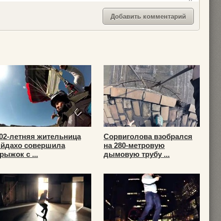
02-летняя жительница
Сорвиголова взобрался
йдахо совершила
на 280-метровую
рыжок с ...
дымовую трубу ...