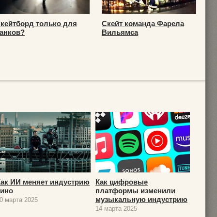
кейтборд только для
Скейт команда Фарела
анков?
Вильямса
Как ИИ меняет индустрию
Как цифровые
кино
платформы изменили
музыкальную индустрию
0 марта 2025
14 марта 2025