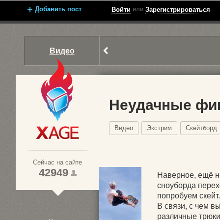
Добавить пост
или
Войти
Зарегистрироваться
Видео
Неудачные фин
Видео
Экстрим
Скейтборд
Xage.ru
Сейчас на сайте
42949
Наверное, ещё не
сноуборда перех
попробуем скейт.
1
В связи, с чем 
различные трюки