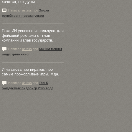
хочется, нет души.
Написал
astass
про
Эпоха
ремейков и перезапусков
Пока ИИ успешно используют для
фейковой рекламы от глав
компаний и глав государств...
Написал
astass
про
Как ИИ меняет
индустрию кино
И ни слова про пиратов, про
самые прожорливые игры. Мда.
Написал
astass
про
Топ-5
ожидаемых видеоигр 2025 года