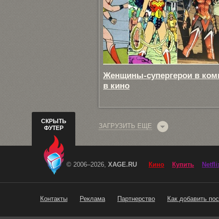
Женщины-супергерои в ком
в кино
СКРЫТЬ
ЗАГРУЗИТЬ ЕЩЕ
ФУТЕР
© 2006–2026,
XAGE.RU
Кино
Купить
Netfli
Контакты
Реклама
Партнерство
Как добавить пос