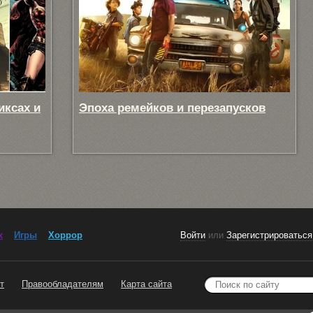
иксах и
Эпоха ремейков и перезапусков
x
Игры
Хоррор
Войти
или
Зарегистрироваться
т
Правообладателям
Карта сайта