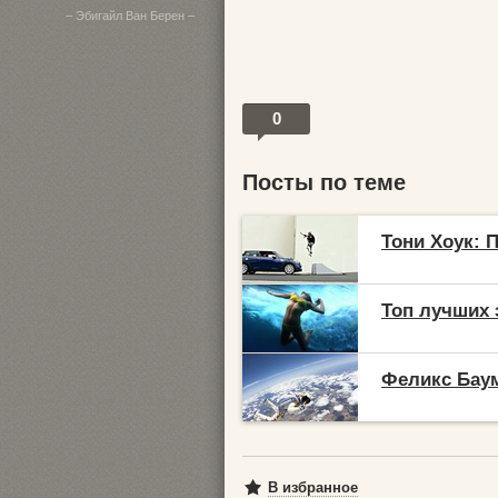
– Эбигайл Ван Берен –
0
Посты по теме
Тони Хоук: 
Топ лучших 
Феликс Баум
В избранное