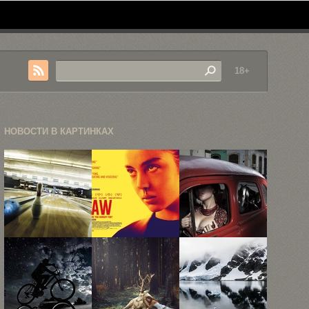
18+
НОВОСТИ В КАРТИНКАХ
Креативная
Хидео
Жуткая
фотография
Кодзима
чувствительность
Филипа
поделился
стиля, или
Рострона
списком 22
исследование
...
...