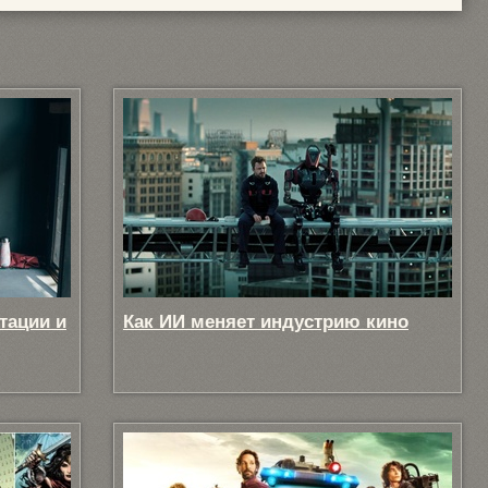
тации и
Как ИИ меняет индустрию кино