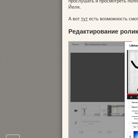
прослушать и просмотреть полны
Йеля.
А вот
тут
есть возможность смот
Редактирование роли