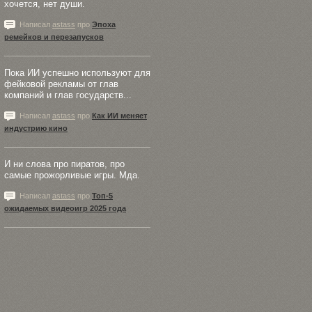
хочется, нет души.
Написал
astass
про
Эпоха
ремейков и перезапусков
Пока ИИ успешно используют для
фейковой рекламы от глав
компаний и глав государств...
Написал
astass
про
Как ИИ меняет
индустрию кино
И ни слова про пиратов, про
самые прожорливые игры. Мда.
Написал
astass
про
Топ-5
ожидаемых видеоигр 2025 года