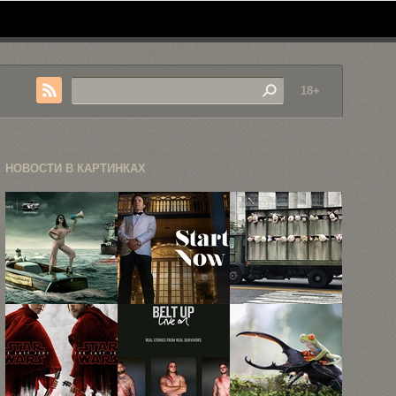
18+
НОВОСТИ В КАРТИНКАХ
60 самых
39
Граффити —
запоминающихся
высококачественных
это
рекламных
промо-артов
преступление?
принтов ...
к третьему ...
Все ...