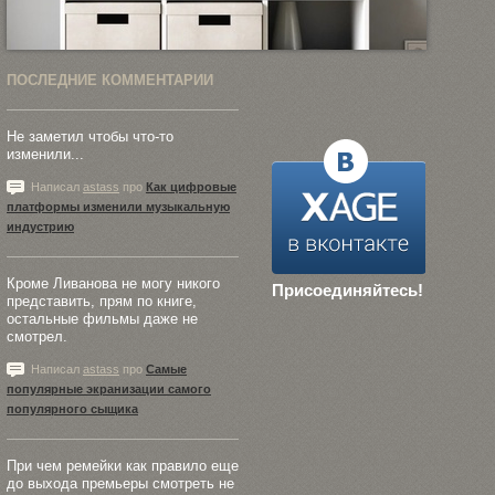
ПОСЛЕДНИЕ КОММЕНТАРИИ
Не заметил чтобы что-то
изменили...
Написал
astass
про
Как цифровые
платформы изменили музыкальную
индустрию
Кроме Ливанова не могу никого
Присоединяйтесь!
представить, прям по книге,
остальные фильмы даже не
смотрел.
Написал
astass
про
Самые
популярные экранизации самого
популярного сыщика
При чем ремейки как правило еще
до выхода премьеры смотреть не