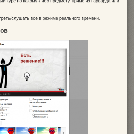
й курс по какому-либо предмету, прямо из Гарварда или
реть/слушать все в режиме реального времени.
ков