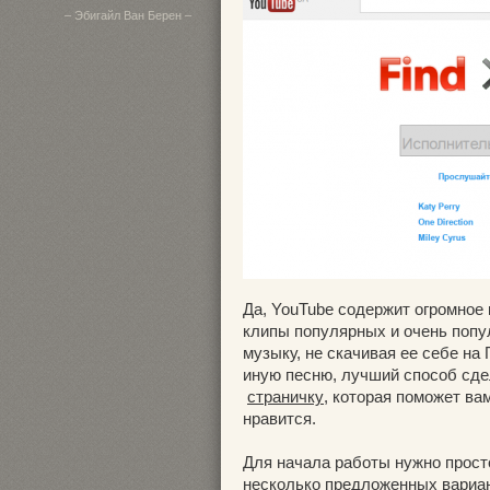
– Эбигайл Ван Берен –
Да, YouTube содержит огромное
клипы популярных и очень попу
музыку, не скачивая ее себе на
иную песню, лучший способ сдел
страничку
, которая поможет ва
нравится.
Для начала работы нужно прост
несколько предложенных вариан