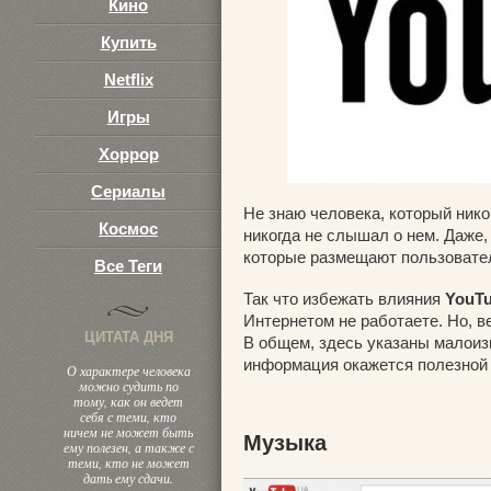
Кино
Купить
Netflix
Игры
Хоррор
Сериалы
Не знаю человека, который нико
Космос
никогда не слышал о нем. Даже, 
которые размещают пользователи
Все Теги
Так что избежать влияния
YouT
Интернетом не работаете. Но, ве
ЦИТАТА ДНЯ
В общем, здесь указаны малоиз
информация окажется полезной 
О характере человека
можно судить по
тому, как он ведет
себя с теми, кто
ничем не может быть
Музыка
ему полезен, а также с
теми, кто не может
дать ему сдачи.